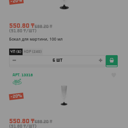
-20%
550.80
₸
688.20
₸
(91.80
₸
/ШТ)
Бокал для мартини, 100 мл
УП (6)
КОР (240)
АРТ. 13318
-20%
550.80
₸
688.20
₸
(91.80
₸
/ШТ)