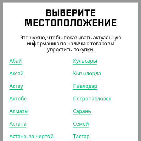
Бокал для шампанского "Флютэ", 180 мл (низкая
ВЫБЕРИТЕ
ножка)
МЕСТОПОЛОЖЕНИЕ
УП (6)
КОР (450)
Это нужно, чтобы показывать актуальную
информацию по наличию товаров и
упростить покупки.
АРТ. 33097
Абай
Кульсары
Аксай
Кызылорда
Актау
Павлодар
Актобе
Петропавловск
3 815
₸
(76.30
₸
/ШТ)
Алматы
Сарань
Салатник OneClick, 700 мл, крафт без крышки
Астана
Семей
УП (50)
КОР (450)
Астана, за чертой
Талгар