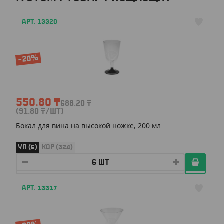
АРТ. 13320
-20%
550.80
₸
688.20
₸
(91.80
₸
/ШТ)
Бокал для вина на высокой ножке, 200 мл
УП (6)
КОР (324)
АРТ. 13317