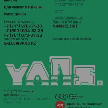
ПАКЕТЫ
ВЫЗОВ ТОРГОВОГО
ПРЕДСТАВИТЕЛЯ
ДЛЯ УБОРКИ И ГИГИЕНЫ
БЛОГ
РАСХОДНИКИ
БРЕНДИРОВАНИЕ
Звоните по телефону
Пишите в Телеграм
+7 (717) 278-37-33
YANSKZ_BOT
+7 (800) 004-33-33
+7 (701) 073-37-33
Пишите на почту
Ежедневно с 09:00 до 18:00
SALES@YANS.KZ
© 2026 YANS - товары
для Horeca
Публичная оферта
Политика конфиденциальности
Карта сайта
Разработка
,
техподдержка
и
продвижение
сайта