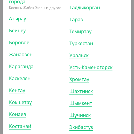
города
Талдыкорган
Косшы, Жибек-Жолы и другие
Атырау
Тараз
ПОКАЗАТЬ ЕЩЁ
Бейнеу
Темиртау
Боровое
Туркестан
ПОХОЖИЕ ТОВАРЫ
Жанаозен
Уральск
АРТ. 1300012
Караганда
Усть-Каменогорск
Каскелен
Хромтау
-20%
Кентау
Шахтинск
Кокшетау
Шымкент
7 250
₸
9 050
₸
Конаев
Щучинск
(14.50
₸
/ШТ)
Набор 1/1, черный (нож столовый)
Костанай
Экибастуз