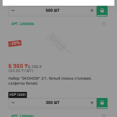
КОР (500)
АРТ. 1300036
-20%
6 960
₸
8 700
₸
(23.20
₸
/ШТ)
Набор "ЭКОНОМ" 2/1, белый (ложка столовая,
салфетка белая)
КОР (300)
АРТ. 1300041