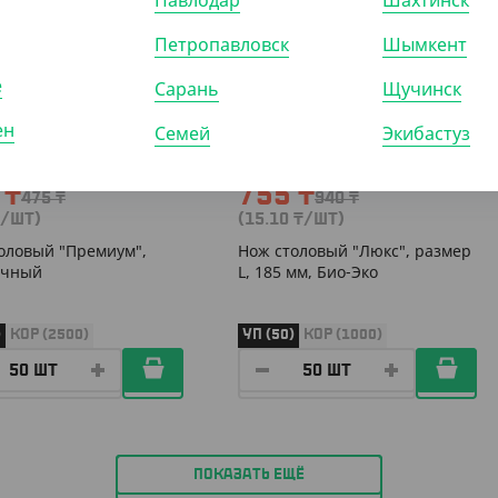
Павлодар
Шахтинск
301811
АРТ. 1340507
Петропавловск
Шымкент
е
-20%
Сарань
Щучинск
ен
Семей
Экибастуз
0
₸
755
₸
475
₸
940
₸
/ШТ)
(15.10
₸
/ШТ)
оловый "Премиум",
Нож столовый "Люкс", размер
ачный
L, 185 мм, Био-Эко
)
КОР (2500)
УП (50)
КОР (1000)
ПОКАЗАТЬ ЕЩЁ