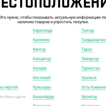
ЕСТОПОЛОЖЕН
.80
₸
550.80
₸
688.20
₸
688.20
₸
₸
/ШТ)
(91.80
₸
/ШТ)
Это нужно, чтобы показывать актуальную информацию п
для мартини, 100 мл
Бокал для шампанского
наличию товаров и упростить покупки.
"Флютэ", 180 мл (низкая ножка)
Караганда
Талгар
КОР (240)
УП (6)
КОР (450)
Каскелен
Талдыкорган
Кентау
Тараз
Кокшетау
Темиртау
Конаев
Туркестан
Костанай
Уральск
за чертой
Кульсары
Усть-Камено
Кызылорда
Хромтау
бек-Жолы и другие