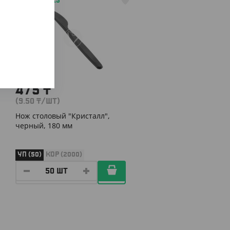
АРТ. 1301813
475
₸
(9.50
₸
/ШТ)
Нож столовый "Кристалл",
черный, 180 мм
УП (50)
КОР (2000)