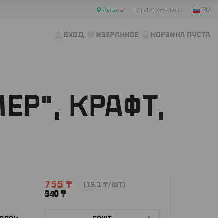
Астана
RU
+7 (717) 278-37-33
ВХОД
ИЗБРАННОЕ
КОРЗИНА ПУСТА
Р", КРАФТ,
755
₸
(15.1
₸
/ШТ)
940
₸