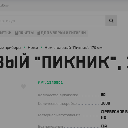
ы
Блог
ФЕТКИ
ПАКЕТЫ
ДЛЯ УБОРКИ И ГИГИЕНЫ
ые приборы
Ножи
Нож столовый "Пикник", 170 мм
ЫЙ "ПИКНИК", 
АРТ. 1340501
Количество в упаковке
50
Количество в коробке
1000
ДРЕВЕСНОЕ 
Материал изготовления
НО
Без нанесения
ДА