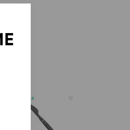
ИЕ
о
АРТ. 1301813