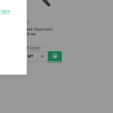
горск
475
₸
(9.50
₸
/ШТ)
Нож столовый "Кристалл",
черный, 180 мм
УП (50)
КОР (2000)