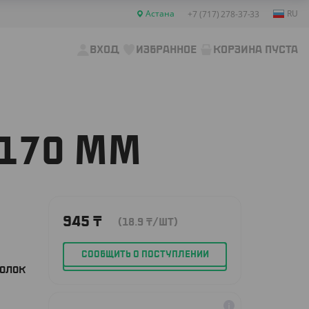
Астана
RU
+7 (717) 278-37-33
ВХОД
ИЗБРАННОЕ
КОРЗИНА ПУСТА
170 ММ
945
₸
(18.9
₸
/ШТ)
СООБЩИТЬ О ПОСТУПЛЕНИИ
ВОЛОК