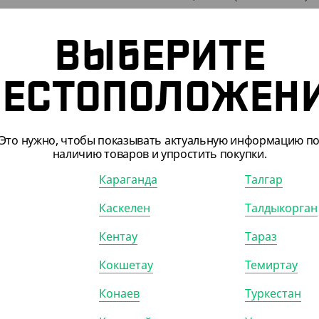
КОР (240)
УП (6)
КОР (450)
ВЫБЕРИТЕ
ЕСТОПОЛОЖЕН
Это нужно, чтобы показывать актуальную информацию п
наличию товаров и упростить покупки.
Караганда
Талгар
Каскелен
Талдыкорган
Кентау
Тараз
301811
АРТ. 1340507
Кокшетау
Темиртау
Конаев
Туркестан
-20%