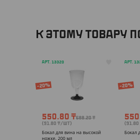
К ЭТОМУ ТОВАРУ 
АРТ. 13320
АРТ. 13
-20%
-20%
550.80
₸
550
688.20
₸
(91.80
₸
/ШТ)
(91.80
Бокал для вина на высокой
Бокал 
ножке, 200 мл