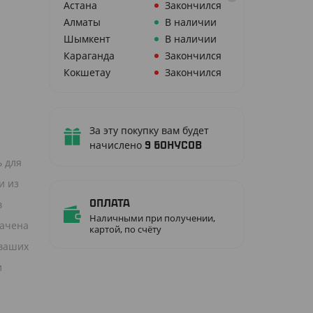
Астана
Закончился
Алматы
В наличии
Шымкент
В наличии
Караганда
Закончился
Й
Кокшетау
Закончился
За эту покупку вам будет
начислено
9
бонусов
ь для
и из
в
Оплата
Наличными при получении,
начена
картой, по счёту
 ваших
и