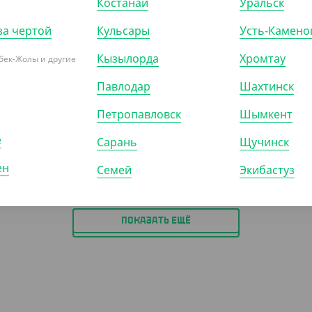
Костанай
Уральск
за чертой
Кульсары
Усть-Камено
0
₸
755
₸
475
₸
940
₸
Кызылорда
Хромтау
бек-Жолы и другие
/ШТ)
(15.10
₸
/ШТ)
оловый "Премиум",
Нож столовый "Люкс", размер
Павлодар
Шахтинск
ачный
L, 185 мм, Био-Эко
Петропавловск
Шымкент
)
КОР (2500)
УП (50)
КОР (1000)
е
Сарань
Щучинск
ен
Семей
Экибастуз
ПОКАЗАТЬ ЕЩЁ