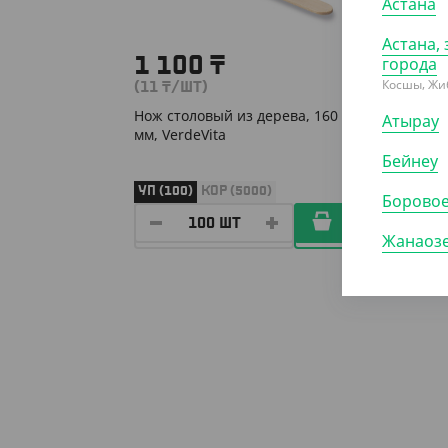
Астана
Астана, 
города
1 100
₸
38
Косшы, Жи
(11
₸
/ШТ)
(7.60
₸
Нож столовый из дерева, 160
Нож ст
Атырау
мм, VerdeVita
прозр
Бейнеу
УП (100)
КОР (5000)
УП (50
Борово
Жанаоз