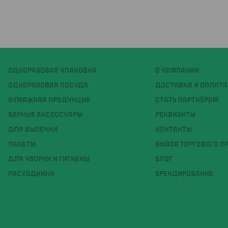
ОДНОРАЗОВАЯ УПАКОВКА
О КОМПАНИИ
ОДНОРАЗОВАЯ ПОСУДА
ДОСТАВКА И ОПЛАТА
БУМАЖНАЯ ПРОДУКЦИЯ
СТАТЬ ПАРТНЁРОМ
БАРНЫЕ АКСЕССУАРЫ
РЕКВИЗИТЫ
ДЛЯ ВЫПЕЧКИ
КОНТАКТЫ
ПАКЕТЫ
ВЫЗОВ ТОРГОВОГО П
ДЛЯ УБОРКИ И ГИГИЕНЫ
БЛОГ
РАСХОДНИКИ
БРЕНДИРОВАНИЕ