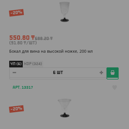
-20%
550.80
₸
688.20
₸
(91.80
₸
/ШТ)
Бокал для вина на высокой ножке, 200 мл
УП (6)
КОР (324)
АРТ. 13317
-20%