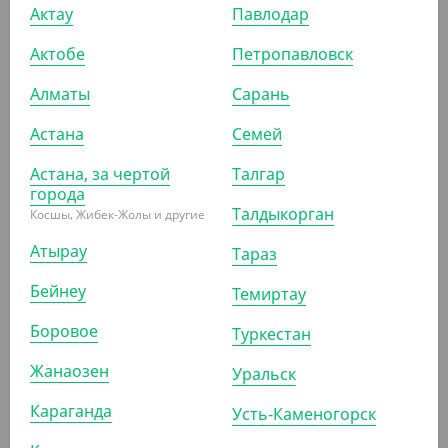
Актау
Павлодар
УП (6)
КОР (450)
Актобе
Петропавловск
Алматы
Сарань
ПОХОЖИЕ ТОВАРЫ
Астана
Семей
Астана, за чертой
Талгар
АРТ. 13002081
города
Талдыкорган
Косшы, Жибек-Жолы и другие
Атырау
-20%
Тараз
Бейнеу
Темиртау
Боровое
Туркестан
195
₸
245
₸
(3.90
₸
/ШТ)
Жанаозен
Уральск
Вилка столовая "Basic", 165 мм
Караганда
Усть-Каменогорск
УП (50)
КОР (200)