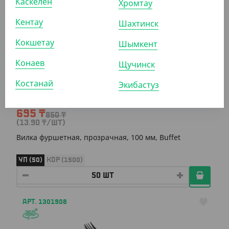
Каскелен
Хромтау
Кентау
Шахтинск
АРТ. 13062
Кокшетау
Шымкент
Конаев
Щучинск
-18%
Костанай
Экибастуз
695
₸
850
₸
(13.90
₸
/ШТ)
Вилка фуршетная, прозрачная, 100 мм, Buffet
УП (50)
КОР (1500)
АРТ. 1301908