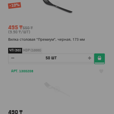
-10%
495
₸
550
₸
(9.90
₸
/ШТ)
Вилка столовая "Премиум", черная, 173 мм
УП (50)
КОР (1000)
АРТ. 1300208
490
₸