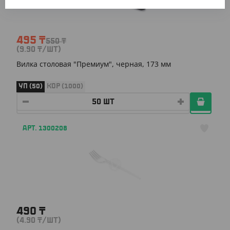
495
₸
550
₸
(9.90
₸
/ШТ)
Вилка столовая "Премиум", черная, 173 мм
УП (50)
КОР (1000)
АРТ. 1300208
490
₸
(4.90
₸
/ШТ)