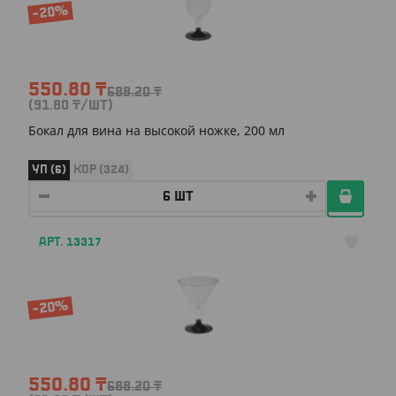
-20%
550.80
₸
688.20
₸
(91.80
₸
/ШТ)
Бокал для вина на высокой ножке, 200 мл
УП (6)
КОР (324)
АРТ. 13317
-20%
550.80
₸
688.20
₸