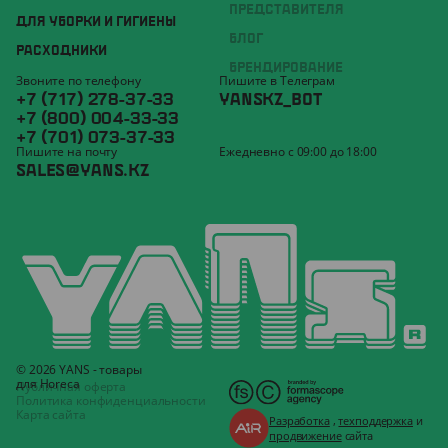
ПРЕДСТАВИТЕЛЯ
ДЛЯ УБОРКИ И ГИГИЕНЫ
БЛОГ
РАСХОДНИКИ
БРЕНДИРОВАНИЕ
Звоните по телефону
Пишите в Телеграм
+7 (717) 278-37-33
YANSKZ_BOT
+7 (800) 004-33-33
+7 (701) 073-37-33
Пишите на почту
Ежедневно с 09:00 до 18:00
SALES@YANS.KZ
© 2026 YANS - товары
для Horeca
Публичная оферта
Политика конфиденциальности
Карта сайта
Разработка
,
техподдержка
и
продвижение
сайта