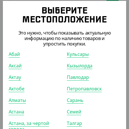
ВЫБЕРИТЕ
МЕСТОПОЛОЖЕНИЕ
ПОХОЖИЕ ТОВАРЫ
Это нужно, чтобы показывать актуальную
информацию по наличию товаров и
АРТ. 13002081
упростить покупки.
Абай
Кульсары
-20%
Аксай
Кызылорда
Актау
Павлодар
195
₸
Актобе
Петропавловск
245
₸
(3.90
₸
/ШТ)
Алматы
Сарань
Вилка столовая "Basic", 165 мм
Астана
Семей
УП (50)
КОР (200)
Астана, за чертой
Талгар