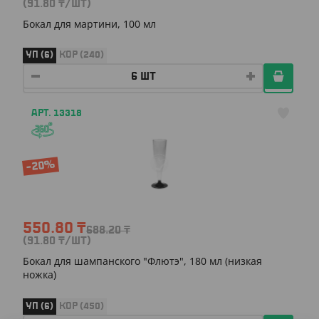
(91.80
₸
/ШТ)
Бокал для мартини, 100 мл
УП (6)
КОР (240)
АРТ. 13318
-20%
550.80
₸
688.20
₸
(91.80
₸
/ШТ)
Бокал для шампанского "Флютэ", 180 мл (низкая
ножка)
УП (6)
КОР (450)