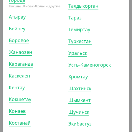
города
Талдыкорган
Косшы, Жибек-Жолы и другие
АРТ. 13062
Атырау
Тараз
Бейнеу
Темиртау
-18%
Боровое
Туркестан
Жанаозен
Уральск
695
₸
850
₸
(13.90
₸
/ШТ)
Караганда
Усть-Каменогорск
Вилка фуршетная, прозрачная, 100 мм, Buffet
Каскелен
Хромтау
УП (50)
КОР (1500)
Кентау
Шахтинск
Кокшетау
Шымкент
АРТ. 1301908
Конаев
Щучинск
Костанай
Экибастуз
-10%