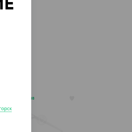
ИЕ
о
АРТ. 1300208
горск