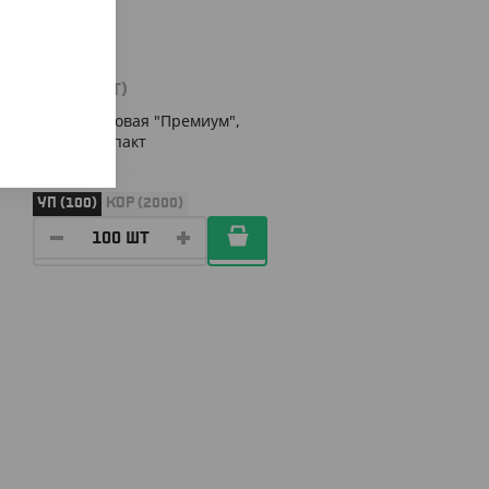
490
₸
(4.90
₸
/ШТ)
Вилка столовая "Премиум",
белая, компакт
УП (100)
КОР (2000)