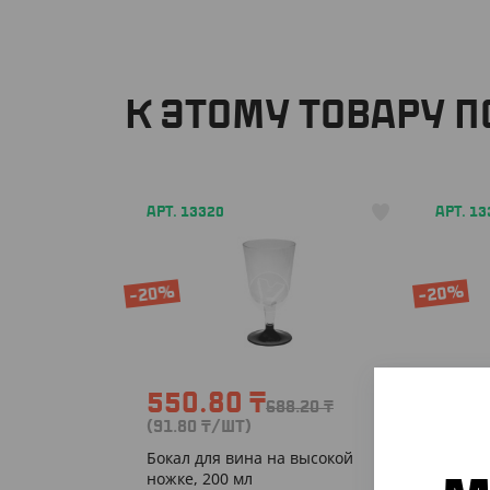
К ЭТОМУ ТОВАРУ 
АРТ. 13320
АРТ. 13
-20%
-20%
550.80
₸
550
688.20
₸
(91.80
₸
/ШТ)
(91.80
Бокал для вина на высокой
Бокал 
ножке, 200 мл