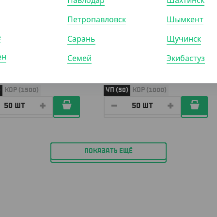
Павлодар
Шахтинск
Петропавловск
Шымкент
5
₸
495
₸
850
₸
550
₸
е
Сарань
Щучинск
₸
/ШТ)
(9.90
₸
/ШТ)
фуршетная, прозрачная,
Вилка столовая "Премиум",
ен
Семей
Экибастуз
 Buffet
черная, 173 мм
)
КОР (1500)
УП (50)
КОР (1000)
ПОКАЗАТЬ ЕЩЁ