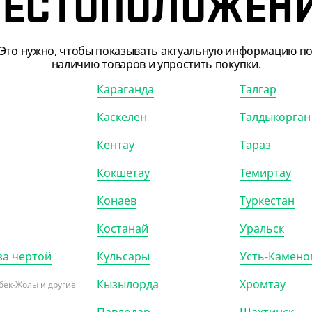
ЕСТОПОЛОЖЕН
КОР (240)
УП (6)
КОР (450)
Это нужно, чтобы показывать актуальную информацию п
наличию товаров и упростить покупки.
Караганда
Талгар
Каскелен
Талдыкорган
Кентау
Тараз
Кокшетау
Темиртау
Конаев
Туркестан
Костанай
Уральск
062
АРТ. 1301908
за чертой
Кульсары
Усть-Камено
Кызылорда
Хромтау
-10%
бек-Жолы и другие