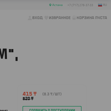
Астана
RU
+7 (717) 278-37-33
ВХОД
ИЗБРАННОЕ
КОРЗИНА ПУСТА
М",
415
₸
(8.3
₸
/ШТ)
520
₸
СООБЩИТЬ О ПОСТУПЛЕНИИ