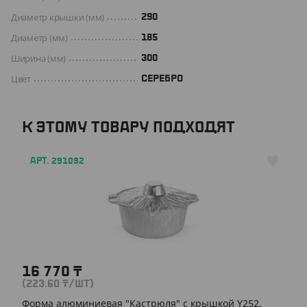
Диаметр крышки (мм)
290
Диаметр (мм)
185
Ширина (мм)
300
Цвет
СЕРЕБРО
К ЭТОМУ ТОВАРУ ПОДХОДЯТ
АРТ. 291092
16 770
₸
(223.60
₸
/ШТ)
Форма алюминиевая "Кастрюля" с крышкой Y252,