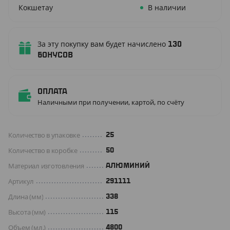
Кокшетау
В наличии
За эту покупку вам будет начислено
130
бонусов
Оплата
Наличными при получении, картой, по счёту
Количество в упаковке
25
Количество в коробке
50
Материал изготовления
АЛЮМИНИЙ
Артикул
291111
Длина (мм)
338
Высота (мм)
115
Объем (мл.)
4800