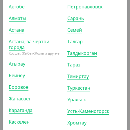
Актобе
Петропавловск
АРТ. 291102
Алматы
Сарань
Астана
Семей
Астана, за чертой
Талгар
города
Талдыкорган
Косшы, Жибек-Жолы и другие
9 135
₸
(365.40
₸
/ШТ)
Атырау
Тараз
Форма алюминиевая "Кастрюля" с крышкой Y292,
3200 мл, 294*112 мм, Lamina
Бейнеу
Темиртау
Боровое
Туркестан
УП (25)
КОР (100)
Жанаозен
Уральск
Караганда
Усть-Каменогорск
АРТ. 2910801
Каскелен
Хромтау