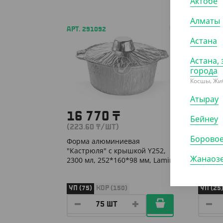
Актобе
Алматы
АРТ. 291092
АРТ. 2
Астана
Астана, 
города
Косшы, Жи
Атырау
16 770
₸
9 1
Бейнеу
(223.60
₸
/ШТ)
(365.
Борово
Форма алюминиевая
Форма
"Кастрюля" с крышкой Y252,
"Кастр
Жанаоз
2300 мл, 252*160*98 мм, Lamina
3200 м
УП (75)
КОР (150)
УП (25