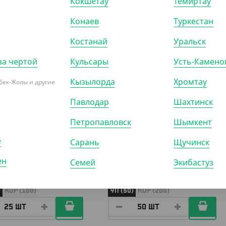
Кокшетау
Темиртау
Конаев
Туркестан
91102
АРТ. 2910801
Костанай
Уральск
за чертой
Кульсары
Усть-Камено
Кызылорда
Хромтау
бек-Жолы и другие
Павлодар
Шахтинск
35
₸
6 800
₸
Петропавловск
Шымкент
40
₸
/ШТ)
(136
₸
/ШТ)
е
Сарань
Щучинск
 алюминиевая
Форма алюминиевая
юля" с крышкой Y292,
"Кастрюля" с крышкой, 212*75
ен
Семей
Экибастуз
л, 294*112 мм, Lamina
мм, 1100 мл
)
КОР (100)
УП (50)
КОР (200)