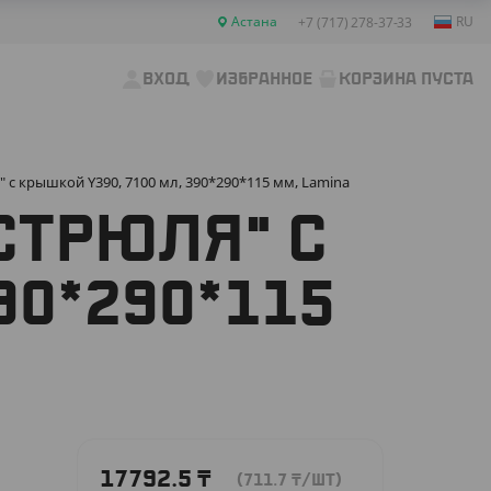
Астана
RU
+7 (717) 278-37-33
ВХОД
ИЗБРАННОЕ
КОРЗИНА ПУСТА
с крышкой Y390, 7100 мл, 390*290*115 мм, Lamina
СТРЮЛЯ" С
90*290*115
17792.5
₸
(711.7
₸
/ШТ)