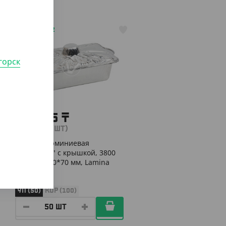
АРТ. 291122
горск
21 615
₸
(432.30
₸
/ШТ)
Форма алюминиевая
"Кастрюля" с крышкой, 3800
мл, 300*190*70 мм, Lamina
УП (50)
КОР (100)