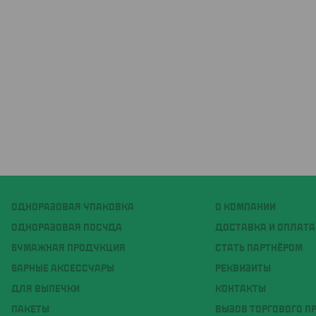
ОДНОРАЗОВАЯ УПАКОВКА
О КОМПАНИИ
ОДНОРАЗОВАЯ ПОСУДА
ДОСТАВКА И ОПЛАТА
БУМАЖНАЯ ПРОДУКЦИЯ
СТАТЬ ПАРТНЁРОМ
БАРНЫЕ АКСЕССУАРЫ
РЕКВИЗИТЫ
ДЛЯ ВЫПЕЧКИ
КОНТАКТЫ
ПАКЕТЫ
ВЫЗОВ ТОРГОВОГО П