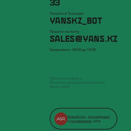
33
Пишите в Телеграм
YANSKZ_BOT
Пишите на почту
SALES@YANS.KZ
Ежедневно с 09:00 до 18:00
Публичная оферта
Политика конфиденциальности
Карта сайта
Разработка
,
техподдержка
и
продвижение
сайта