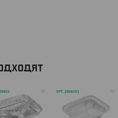
ПОДХОДЯТ
909801
АРТ. 2906201