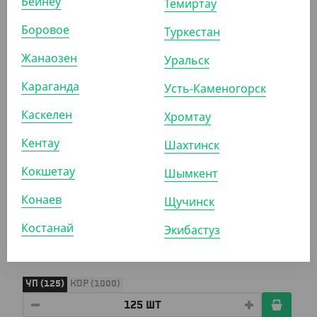
Бейнеу
Темиртау
мм, Lamina
Боровое
Туркестан
УП (125)
КОР (500)
Жанаозен
Уральск
Караганда
Усть-Каменогорск
АРТ. 2907001
Каскелен
Хромтау
Кентау
Шахтинск
Кокшетау
Шымкент
Конаев
Щучинск
5 287.50
₸
(42.30
₸
/ШТ)
Костанай
Экибастуз
Контейнер алюминиевый C195, 750 мл, 192*141*53
мм, Lamina
УП (125)
КОР (1000)