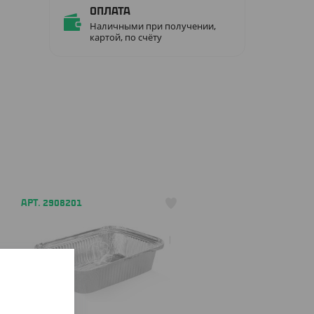
Оплата
Наличными при получении,
картой, по счёту
АРТ. 2908201