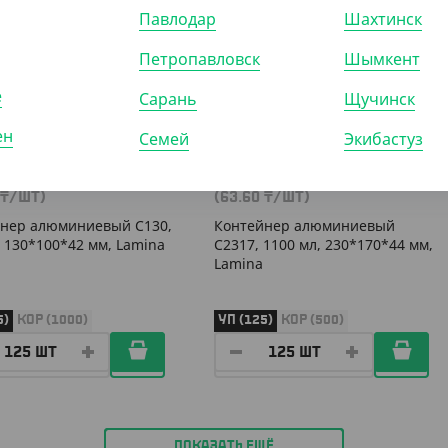
906201
АРТ. 2907802
Павлодар
Шахтинск
Петропавловск
Шымкент
е
Сарань
Щучинск
ен
Семей
Экибастуз
37.50
₸
7 950
₸
₸
/ШТ)
(63.60
₸
/ШТ)
нер алюминиевый С130,
Контейнер алюминиевый
, 130*100*42 мм, Lamina
C2317, 1100 мл, 230*170*44 мм,
Lamina
5)
КОР (1000)
УП (125)
КОР (500)
ПОКАЗАТЬ ЕЩЁ