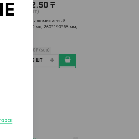
10 512.50
₸
ИЕ
(84.10
₸
/ШТ)
Контейнер алюминиевый
С2619, 1900 мл, 260*190*65 мм,
о
Lamina
УП (125)
КОР (500)
горск