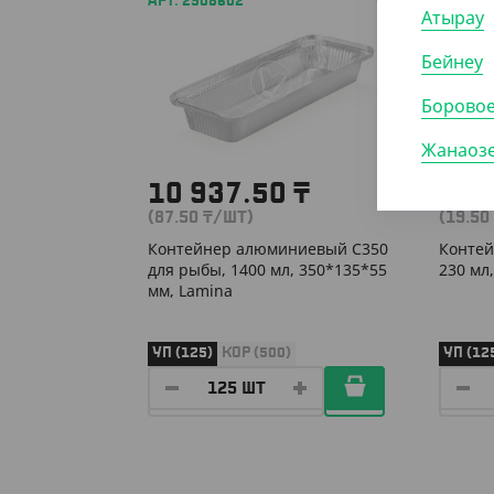
АРТ. 2908602
АРТ. 2
Атырау
Бейнеу
Борово
Жанаоз
10 937.50
₸
2 4
(87.50
₸
/ШТ)
(19.50
Контейнер алюминиевый C350
Контей
для рыбы, 1400 мл, 350*135*55
230 мл
мм, Lamina
УП (125)
КОР (500)
УП (12