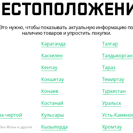
730
₸
10 937.50
₸
ЕСТОПОЛОЖЕН
30
₸
/ШТ)
(87.50
₸
/ШТ)
нер алюминиевый С320-
Контейнер алюминиевый C350
0 мл, 328*260*100 мм,
для рыбы, 1400 мл, 350*135*55
Это нужно, чтобы показывать актуальную информацию п
мм, Lamina
наличию товаров и упростить покупки.
Караганда
Талгар
00)
УП (125)
КОР (500)
Каскелен
Талдыкорган
Кентау
Тараз
Кокшетау
Темиртау
Конаев
Туркестан
Костанай
Уральск
за чертой
Кульсары
Усть-Камено
Кызылорда
Хромтау
бек-Жолы и другие