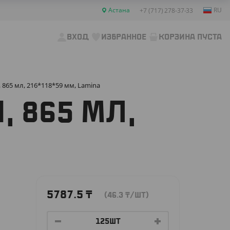
Астана
RU
+7 (717) 278-37-33
ВХОД
ИЗБРАННОЕ
КОРЗИНА ПУСТА
865 мл, 216*118*59 мм, Lamina
 865 МЛ,
5787.5
₸
(46.3
₸
/ШТ)