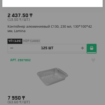
2 437.50
₸
(19.50
₸
/ШТ)
Контейнер алюминиевый С130, 230 мл, 130*100*42
мм, Lamina
УП (125)
КОР (1000)
АРТ. 2907802
7 950
₸
(63.60
₸
/ШТ)