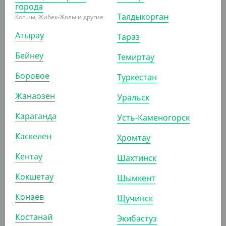
АРТ. 2908001
города
Талдыкорган
Косшы, Жибек-Жолы и другие
Атырау
Тараз
Бейнеу
Темиртау
Боровое
Туркестан
11 350
₸
(90.80
₸
/ШТ)
Жанаозен
Уральск
Контейнер алюминиевый С2514, 1100 мл, 250*140*55
мм, Lamina
Караганда
Усть-Каменогорск
Каскелен
Хромтау
УП (125)
КОР (500)
Кентау
Шахтинск
Кокшетау
Шымкент
АРТ. 2906201
Конаев
Щучинск
Костанай
Экибастуз