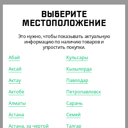
ПОХОЖИЕ ТОВАРЫ
ВЫБЕРИТЕ
МЕСТОПОЛОЖЕНИЕ
АРТ. 2908602
Это нужно, чтобы показывать актуальную
информацию по наличию товаров и
упростить покупки.
Абай
Кульсары
Аксай
Кызылорда
10 937.50
₸
(87.50
₸
/ШТ)
Актау
Павлодар
Контейнер алюминиевый C350 для рыбы, 1400 мл,
Актобе
Петропавловск
350*135*55 мм, Lamina
Алматы
Сарань
УП (125)
КОР (500)
Астана
Семей
Астана, за чертой
Талгар