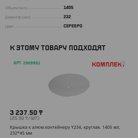
Объем (мл.)
1405
Диаметр (мм)
232
Цвет
СЕРЕБРО
К ЭТОМУ ТОВАРУ ПОДХОДЯТ
АРТ. 2909501
Комплект
3 237.50
₸
(25.90
₸
/ШТ)
Крышка к алюм.контейнеру Y234, круглая, 1405 мл,
232*45 мм