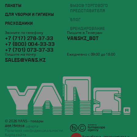
ПАКЕТЫ
ВЫЗОВ ТОРГОВОГО
ПРЕДСТАВИТЕЛЯ
ДЛЯ УБОРКИ И ГИГИЕНЫ
БЛОГ
РАСХОДНИКИ
БРЕНДИРОВАНИЕ
Звоните по телефону
Пишите в Телеграм
+7 (717) 278-37-33
YANSKZ_BOT
+7 (800) 004-33-33
+7 (701) 073-37-33
Пишите на почту
Ежедневно с 09:00 до 18:00
SALES@YANS.KZ
© 2026 YANS - товары
для Horeca
Публичная оферта
Политика конфиденциальности
Карта сайта
Разработка
,
техподдержка
и