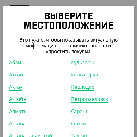
УП (125)
КОР (500)
ВЫБЕРИТЕ
МЕСТОПОЛОЖЕНИЕ
Это нужно, чтобы показывать актуальную
ПОХОЖИЕ ТОВАРЫ
информацию по наличию товаров и
упростить покупки.
АРТ. 2908602
Абай
Кульсары
Аксай
Кызылорда
Актау
Павлодар
Актобе
Петропавловск
10 937.50
₸
Алматы
Сарань
(87.50
₸
/ШТ)
Контейнер алюминиевый C350 для рыбы, 1400 мл,
Астана
Семей
350*135*55 мм, Lamina
Астана, за чертой
Талгар