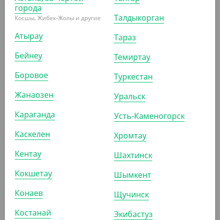
города
УП (125)
КОР (500)
Талдыкорган
Косшы, Жибек-Жолы и другие
Атырау
Тараз
АРТ. 2906201
Бейнеу
Темиртау
Боровое
Туркестан
Жанаозен
Уральск
Караганда
Усть-Каменогорск
2 437.50
₸
Каскелен
Хромтау
(19.50
₸
/ШТ)
Контейнер алюминиевый С130, 230 мл, 130*100*42
Кентау
Шахтинск
мм, Lamina
Кокшетау
Шымкент
УП (125)
КОР (1000)
Конаев
Щучинск
Костанай
Экибастуз