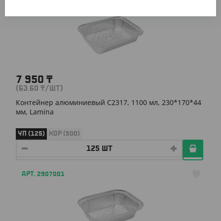
АРТ. 2907802
7 950
₸
(63.60
₸
/ШТ)
Контейнер алюминиевый C2317, 1100 мл, 230*170*44
мм, Lamina
УП (125)
КОР (500)
АРТ. 2907001