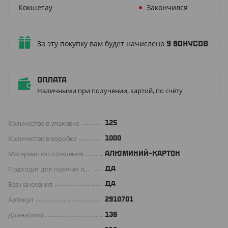
Кокшетау
Закончился
За эту покупку вам будет начислено
9
бонусов
Оплата
Наличными при получении, картой, по счёту
Количество в упаковке
125
Количество в коробке
1000
Материал изготовления
АЛЮМИНИЙ-КАРТОН
Подходит для горячих продуктов
ДА
Без нанесения
ДА
Артикул
2910701
Длина (мм)
138