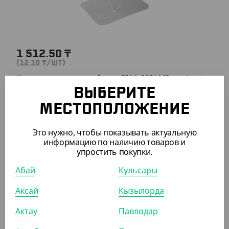
1 512.50
₸
(12.10
₸
/ШТ)
Крышка к алюм. контейнеру С214, 208*143 мм, Lamina
ВЫБЕРИТЕ
УП (125)
КОР (1000)
МЕСТОПОЛОЖЕНИЕ
Это нужно, чтобы показывать актуальную
информацию по наличию товаров и
упростить покупки.
ПОХОЖИЕ ТОВАРЫ
Абай
Кульсары
АРТ. 2908602
Аксай
Кызылорда
Актау
Павлодар