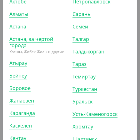
Актобе
Петропавловск
Алматы
Сарань
10 937.50
₸
Астана
Семей
(87.50
₸
/ШТ)
Контейнер алюминиевый C350 для рыбы, 1400 мл,
Астана, за чертой
Талгар
350*135*55 мм, Lamina
города
Талдыкорган
Косшы, Жибек-Жолы и другие
УП (125)
КОР (500)
Атырау
Тараз
Бейнеу
Темиртау
АРТ. 2906201
Боровое
Туркестан
Жанаозен
Уральск
Караганда
Усть-Каменогорск
Каскелен
Хромтау
2 437.50
₸
Кентау
Шахтинск
(19.50
₸
/ШТ)