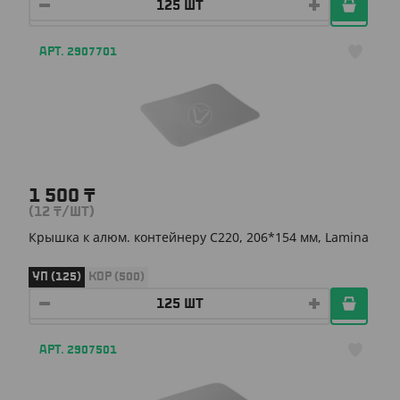
АРТ. 2907701
1 500
₸
(12
₸
/ШТ)
Крышка к алюм. контейнеру С220, 206*154 мм, Lamina
УП (125)
КОР (500)
АРТ. 2907501