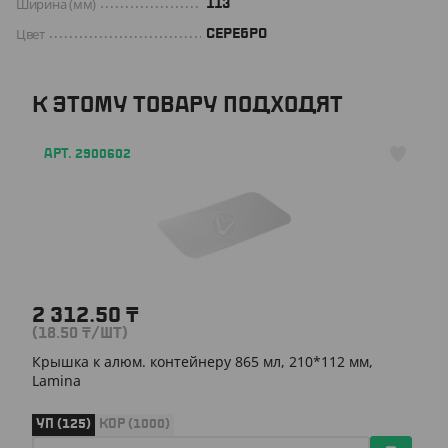
Ширина (мм)
113
Цвет
СЕРЕБРО
К ЭТОМУ ТОВАРУ ПОДХОДЯТ
АРТ. 2900602
2 312.50
₸
(18.50
₸
/ШТ)
Крышка к алюм. контейнеру 865 мл, 210*112 мм,
Lamina
УП (125)
КОР (1000)