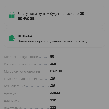
За эту покупку вам будет начислено
36
бонусов
Оплата
Наличными при получении, картой, по счёту
Количество в упаковке
50
Количество в коробке
150
Материал изготовления
КАРТОН
Подходит для горячих продуктов
ДА
Без нанесения
ДА
Артикул
3303311
Длина (мм)
112
Высота (мм)
112