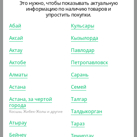
Это нужно, чтобы показывать актуальную
информацию по наличию товаров и
КОР (50)
упростить покупки.
Абай
Кульсары
АРТ. 3302910
Аксай
Кызылорда
Актау
Павлодар
Актобе
Петропавловск
Алматы
Сарань
3 625
₸
Астана
Семей
(72.50
₸
/ШТ)
Упак. для хот-догов, картофеля фри ECO HD BOX,
Астана, за чертой
Талгар
города
УП (50)
КОР (400)
Талдыкорган
Косшы, Жибек-Жолы и другие
Атырау
Тараз
Бейнеу
Темиртау
АРТ. 32031