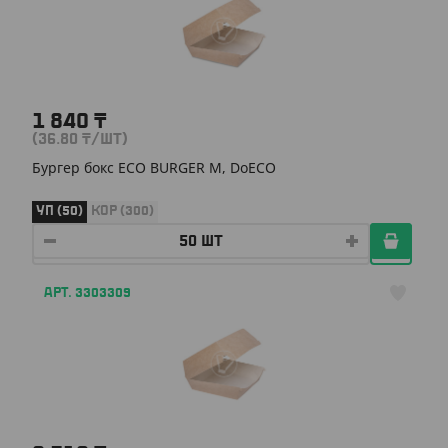
1 840
₸
(36.80
₸
/ШТ)
Бургер бокс ECO BURGER M, DoECO
УП (50)
КОР (300)
АРТ. 3303309