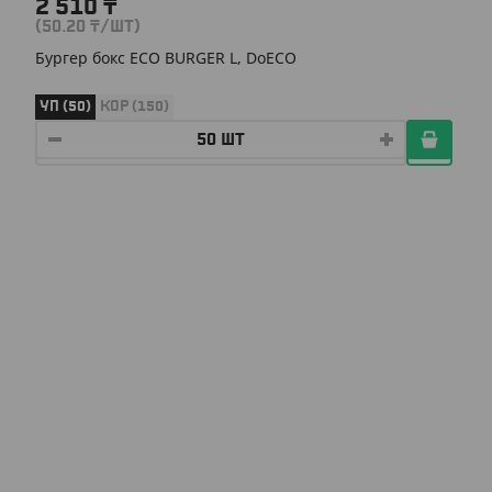
2 510
₸
(50.20
₸
/ШТ)
Бургер бокс ECO BURGER L, DoECO
УП (50)
КОР (150)