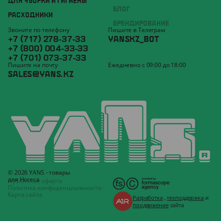
ДЛЯ УБОРКИ И ГИГИЕНЫ
БЛОГ
РАСХОДНИКИ
БРЕНДИРОВАНИЕ
Звоните по телефону
Пишите в Телеграм
+7 (717) 278-37-33
YANSKZ_BOT
+7 (800) 004-33-33
+7 (701) 073-37-33
Пишите на почту
Ежедневно с 09:00 до 18:00
SALES@YANS.KZ
© 2026 YANS - товары
для Horeca
Публичная оферта
Политика конфиденциальности
Карта сайта
Разработка
,
техподдержка
и
продвижение
сайта