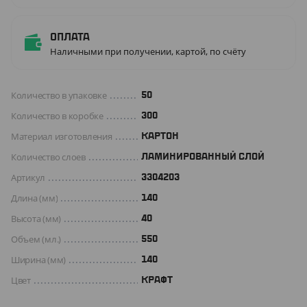
Оплата
Наличными при получении, картой, по счёту
Количество в упаковке
50
Количество в коробке
300
Материал изготовления
КАРТОН
Количество слоев
ЛАМИНИРОВАННЫЙ СЛОЙ
Артикул
3304203
Длина (мм)
140
Высота (мм)
40
Объем (мл.)
550
Ширина (мм)
140
Цвет
КРАФТ