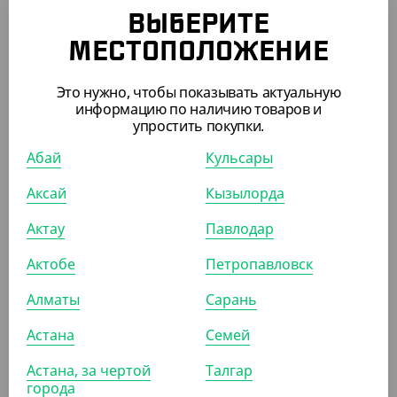
2 691
₸
2 950
ВЫБЕРИТЕ
₸
(53.82
₸
/ШТ)
МЕСТОПОЛОЖЕНИЕ
Упаковка для салатов Pure craft, 900 мл, без крышки
Это нужно, чтобы показывать актуальную
УП (50)
КОР (300)
информацию по наличию товаров и
упростить покупки.
Абай
Кульсары
АРТ. 3342701
Аксай
Кызылорда
Актау
Павлодар
-9%
Актобе
Петропавловск
Алматы
Сарань
1 780
₸
1 950
₸
(35.60
₸
/ШТ)
Астана
Семей
Крышка для крафт салатницы Pure craft, для 900/1300
Астана, за чертой
Талгар
мл, прозрачная
города