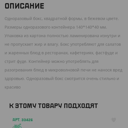
ОПИСАНИЕ
Одноразовый бокс, квадратной формы, в бежевом цвете.
Размеры одноразового контейнера 140*140*40 мм.
Упаковка из картона полностью ламинирована изнутри и
не пропускает жир и влагу. Бокс употребляют для салатов
и жаренных блюд в ресторанах, кафетериях, фастфуде и
стрит фуде. Контейнер можно употреблять для
разогревания блюд в микроволновой печи не нанося вред
здоровью. Одноразовый бокс смотрится очень стильно и
красиво
К ЭТОМУ ТОВАРУ ПОДХОДЯТ
АРТ. 33426