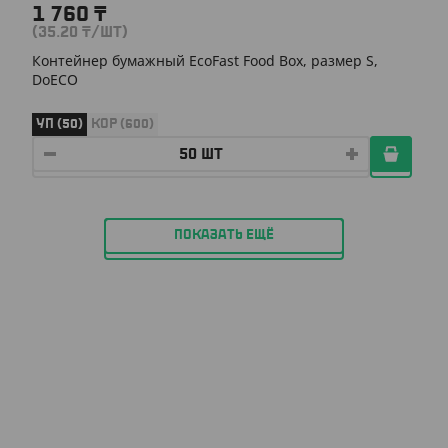
1 760
₸
(35.20
₸
/ШТ)
Контейнер бумажный EcoFast Food Box, размер S,
DoECO
УП (50)
КОР (600)
ПОКАЗАТЬ ЕЩЁ