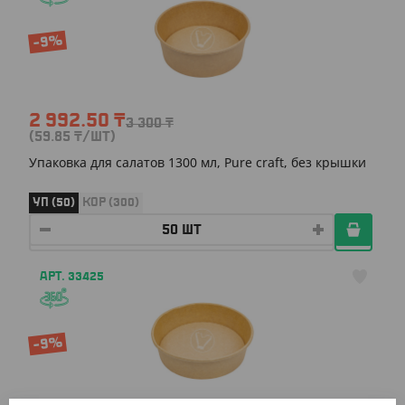
-9%
2 992.50
₸
3 300
₸
(59.85
₸
/ШТ)
Упаковка для салатов 1300 мл, Pure craft, без крышки
УП (50)
КОР (300)
АРТ. 33425
-9%