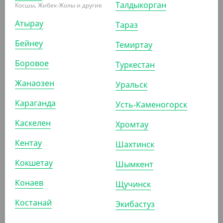
Талдыкорган
Косшы, Жибек-Жолы и другие
УП (50)
КОР (300)
Атырау
Тараз
Бейнеу
Темиртау
Боровое
ПОХОЖИЕ ТОВАРЫ
Туркестан
Жанаозен
Уральск
АРТ. 33044
Караганда
Усть-Каменогорск
Каскелен
Хромтау
Кентау
Шахтинск
Кокшетау
Шымкент
876
₸
(43.80
₸
/ШТ)
Конаев
Щучинск
Бумажный конус для фри ECO CONE, размер L, Verde
Vita
Костанай
Экибастуз