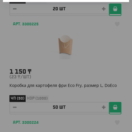
УП (20)
КОР (480)
АРТ. 3300225
1 150
₸
(23
₸
/ШТ)
Коробка для картофеля фри Eco Fry, размер L, DoEco
УП (50)
КОР (1000)
АРТ. 3300224