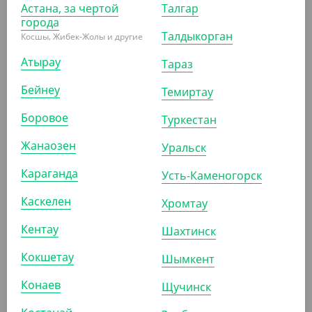
Астана, за чертой
Талгар
города
Талдыкорган
Косшы, Жибек-Жолы и другие
Атырау
Тараз
Бейнеу
Темиртау
876
₸
Боровое
Туркестан
(43.80
₸
/ШТ)
Бумажный конус для фри ECO CONE, размер L, Verde
Жанаозен
Уральск
Vita
Караганда
Усть-Каменогорск
УП (20)
КОР (480)
Каскелен
Хромтау
Кентау
Шахтинск
АРТ. 3300225
Кокшетау
Шымкент
Конаев
Щучинск