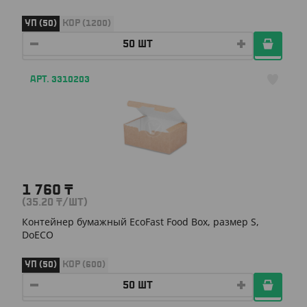
УП (50)
КОР (1200)
АРТ. 3310203
1 760
₸
(35.20
₸
/ШТ)
Контейнер бумажный EcoFast Food Box, размер S,
DoECO
УП (50)
КОР (600)