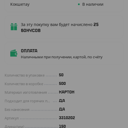
Кокшетау
В наличии
За эту покупку вам будет начислено
25
бонусов
Оплата
Наличными при получении, картой, по счёту
Количество в упаковке
50
Количество в коробке
500
Материал изготовления
КАРТОН
Подходит для горячих продуктов
ДА
Без нанесения
ДА
Артикул
3310202
Длина (мм)
150