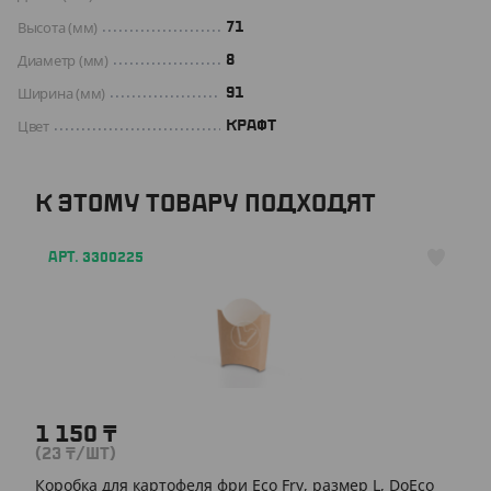
Высота (мм)
71
Диаметр (мм)
8
Ширина (мм)
91
Цвет
КРАФТ
К ЭТОМУ ТОВАРУ ПОДХОДЯТ
АРТ. 3300225
1 150
₸
(23
₸
/ШТ)
Коробка для картофеля фри Eco Fry, размер L, DoEco