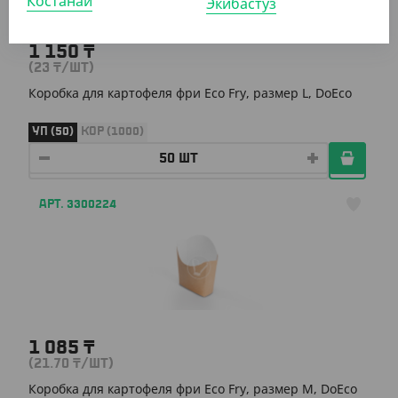
Костанай
Экибастуз
1 150
₸
(23
₸
/ШТ)
Коробка для картофеля фри Eco Fry, размер L, DoEco
УП (50)
КОР (1000)
АРТ. 3300224
1 085
₸
(21.70
₸
/ШТ)
Коробка для картофеля фри Eco Fry, размер М, DoEco