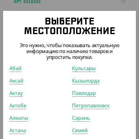
АРТ. 3310203
ВЫБЕРИТЕ
МЕСТОПОЛОЖЕНИЕ
Это нужно, чтобы показывать актуальную
информацию по наличию товаров и
1 760
₸
упростить покупки.
(35.20
₸
/ШТ)
Контейнер бумажный EcoFast Food Box, размер S,
Абай
Кульсары
DoECO
Аксай
Кызылорда
УП (50)
КОР (600)
Актау
Павлодар
Актобе
Петропавловск
Алматы
Сарань
ПОХОЖИЕ ТОВАРЫ
Астана
Семей
АРТ. 33044