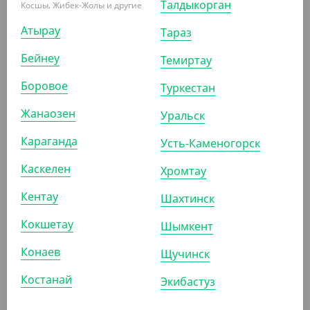
Талдыкорган
Косшы, Жибек-Жолы и другие
УП (50)
КОР (800)
Атырау
Тараз
Бейнеу
Темиртау
Боровое
ПОХОЖИЕ ТОВАРЫ
Туркестан
Жанаозен
Уральск
АРТ. 33044
Караганда
Усть-Каменогорск
Каскелен
Хромтау
Кентау
Шахтинск
Кокшетау
Шымкент
876
₸
(43.80
₸
/ШТ)
Конаев
Щучинск
Бумажный конус для фри ECO CONE, размер L, Verde
Vita
Костанай
Экибастуз
УП (20)
КОР (480)