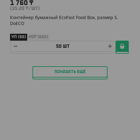
1 760
₸
(35.20
₸
/ШТ)
Контейнер бумажный EcoFast Food Box, размер S,
DoECO
УП (50)
КОР (600)
ПОКАЗАТЬ ЕЩЁ