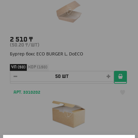
2 510
₸
(50.20
₸
/ШТ)
Бургер бокс ECO BURGER L, DoECO
УП (50)
КОР (150)
АРТ. 3310202