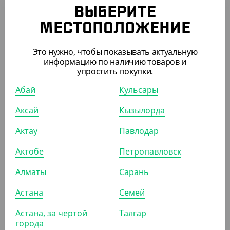
2 450
₸
ВЫБЕРИТЕ
(49
₸
/ШТ)
МЕСТОПОЛОЖЕНИЕ
Контейнер бумажный Eco Fast Food Box, размер L,
DoECO
Это нужно, чтобы показывать актуальную
информацию по наличию товаров и
УП (50)
КОР (500)
упростить покупки.
Абай
Кульсары
АРТ. 3302908
Аксай
Кызылорда
Актау
Павлодар
Актобе
Петропавловск
Алматы
Сарань
1 285
₸
Астана
Семей
(25.70
₸
/ШТ)
Упаковка для хот-догов и фри, 165*70*40 мм, DoECO
Астана, за чертой
Талгар
города