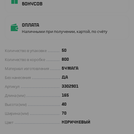
бонусов
Оплата
Наличными при получении, картой, по счёту
Количество в упаковке
50
Количество в коробке
800
Материал изготовления
БУМАГА
Без нанесения
ДА
Артикул
3302901
Длина (мм)
165
Высота (мм)
40
Ширина (мм)
70
Цвет
КОРИЧНЕВЫЙ