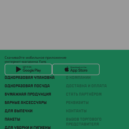
Скачивайте мобильное приложение
интернет-магазина Yans
ОДНОРАЗОВАЯ УПАКОВКА
О КОМПАНИИ
ОДНОРАЗОВАЯ ПОСУДА
ДОСТАВКА И ОПЛАТА
БУМАЖНАЯ ПРОДУКЦИЯ
СТАТЬ ПАРТНЁРОМ
БАРНЫЕ АКСЕССУАРЫ
РЕКВИЗИТЫ
ДЛЯ ВЫПЕЧКИ
КОНТАКТЫ
ПАКЕТЫ
ВЫЗОВ ТОРГОВОГО
ПРЕДСТАВИТЕЛЯ
ДЛЯ УБОРКИ И ГИГИЕНЫ