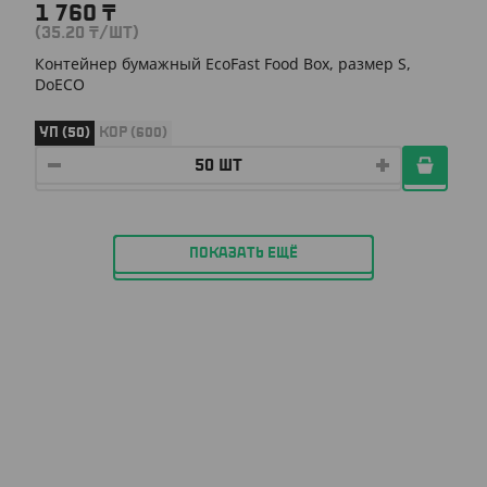
1 760
₸
(35.20
₸
/ШТ)
Контейнер бумажный EcoFast Food Box, размер S,
DoECO
УП (50)
КОР (600)
ПОКАЗАТЬ ЕЩЁ