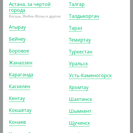
Астана, за чертой
Талгар
УП (50)
КОР (500)
города
Талдыкорган
Косшы, Жибек-Жолы и другие
Атырау
Тараз
ПОХОЖИЕ ТОВАРЫ
Бейнеу
Темиртау
Боровое
Туркестан
АРТ. 33044
Жанаозен
Уральск
Караганда
Усть-Каменогорск
Каскелен
Хромтау
Кентау
Шахтинск
876
₸
(43.80
₸
/ШТ)
Кокшетау
Шымкент
Бумажный конус для фри ECO CONE, размер L, Verde
Vita
Конаев
Щучинск
УП (20)
КОР (480)