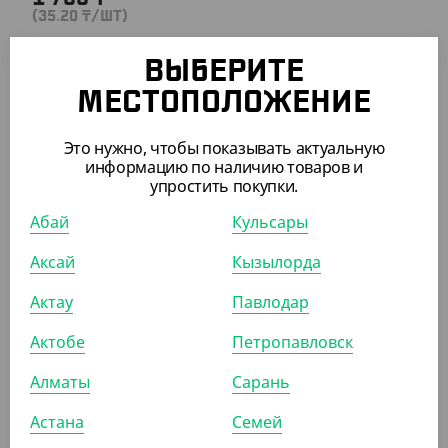
(35.20
₸
/ШТ)
Контейнер бумажный EcoFast Food Box, размер S,
DoECO
ВЫБЕРИТЕ
МЕСТОПОЛОЖЕНИЕ
УП (50)
КОР (600)
Это нужно, чтобы показывать актуальную
информацию по наличию товаров и
упростить покупки.
АРТ. 3310202
Абай
Кульсары
Аксай
Кызылорда
Актау
Павлодар
Актобе
Петропавловск
2 450
₸
(49
₸
/ШТ)
Алматы
Сарань
Контейнер бумажный Eco Fast Food Box, размер L,
DoECO
Астана
Семей