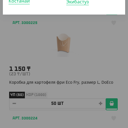
Костанай
Экибастуз
АРТ. 3300225
1 150
₸
(23
₸
/ШТ)
Коробка для картофеля фри Eco Fry, размер L, DoEco
УП (50)
КОР (1000)
АРТ. 3300224