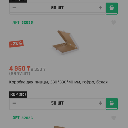
АРТ. 32035
-22%
4 950
₸
6 350
₸
(99
₸
/ШТ)
Коробка для пиццы, 330*330*40 мм, гофро, белая
КОР (50)
АРТ. 32036