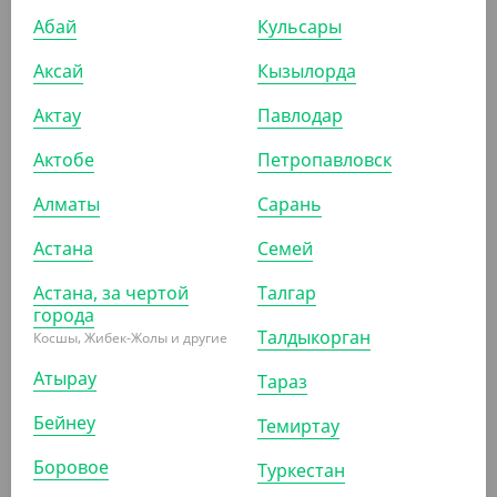
4 650
₸
6 050
₸
Абай
Кульсары
(93
₸
/ШТ)
Коробка для пиццы, 300*300*40 мм, гофро, крафт
Аксай
Кызылорда
Актау
Павлодар
КОР (50)
Актобе
Петропавловск
Алматы
Сарань
ПОХОЖИЕ ТОВАРЫ
Астана
Семей
Астана, за чертой
Талгар
АРТ. 32040
города
Талдыкорган
Косшы, Жибек-Жолы и другие
Атырау
-30%
Тараз
Бейнеу
Темиртау
Боровое
Туркестан
7 250
₸
10 400
₸
(145
₸
/ШТ)