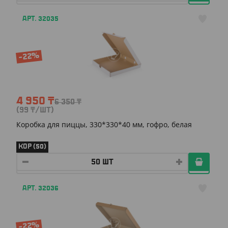
АРТ. 32035
-22%
4 950
₸
6 350
₸
(99
₸
/ШТ)
Коробка для пиццы, 330*330*40 мм, гофро, белая
КОР (50)
АРТ. 32036
-22%