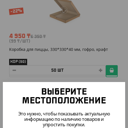
-22%
4 950
₸
6 350
₸
(99
₸
/ШТ)
Коробка для пиццы, 330*330*40 мм, гофро, крафт
КОР (50)
АРТ. 32034
ВЫБЕРИТЕ
МЕСТОПОЛОЖЕНИЕ
-23%
Это нужно, чтобы показывать актуальную
информацию по наличию товаров и
упростить покупки.