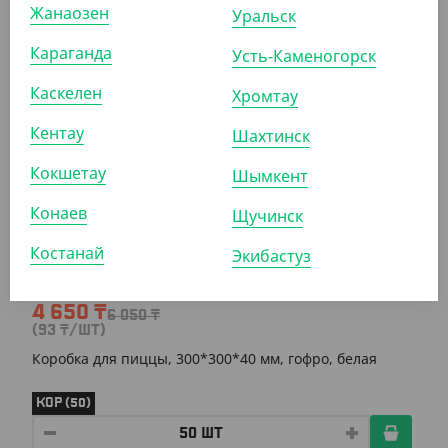
Жанаозен
Уральск
Коробка для пиццы, 400*400*40 мм, гофро, крафт
Караганда
Усть-Каменогорск
КОР (50)
Каскелен
Хромтау
Кентау
Шахтинск
АРТ. 32033
Кокшетау
Шымкент
Конаев
Щучинск
-23%
Костанай
Экибастуз
4 650
₸
6 050
₸
(93
₸
/ШТ)
Коробка для пиццы, 300*300*40 мм, гофро, белая
КОР (50)