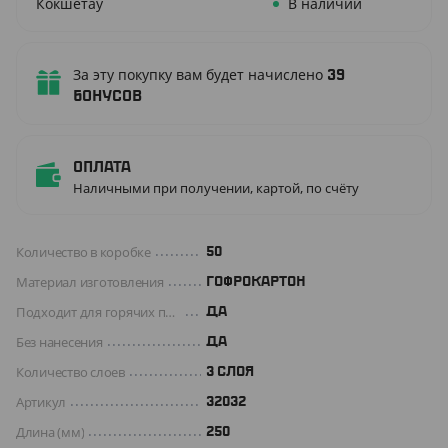
Кокшетау
В наличии
За эту покупку вам будет начислено
39
бонусов
Оплата
Наличными при получении, картой, по счёту
Количество в коробке
50
Материал изготовления
ГОФРОКАРТОН
Подходит для горячих продуктов
ДА
Без нанесения
ДА
Количество слоев
3 СЛОЯ
Артикул
32032
Длина (мм)
250