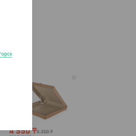
горск
АРТ. 32036
-22%
4 950
₸
6 350
₸