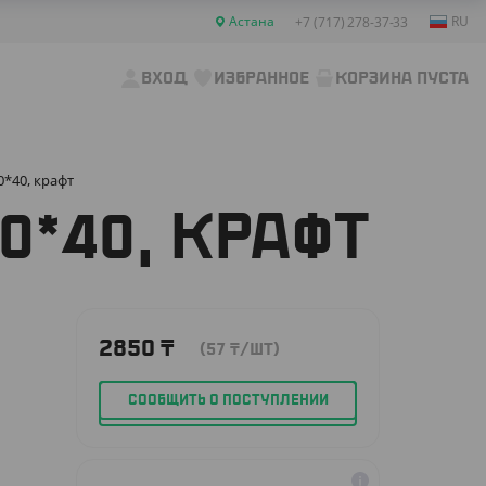
Астана
RU
+7 (717) 278-37-33
ВХОД
ИЗБРАННОЕ
КОРЗИНА ПУСТА
*40, крафт
0*40, КРАФТ
2850
₸
(57
₸
/ШТ)
СООБЩИТЬ О ПОСТУПЛЕНИИ