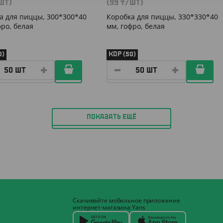
ШТ)
(99
₸
/ШТ)
а для пиццы, 300*300*40
Коробка для пиццы, 330*330*40
фро, белая
мм, гофро, белая
0)
КОР (50)
ПОКАЗАТЬ ЕЩЁ
Скачивайте мобильное приложение
интернет-магазина Yans