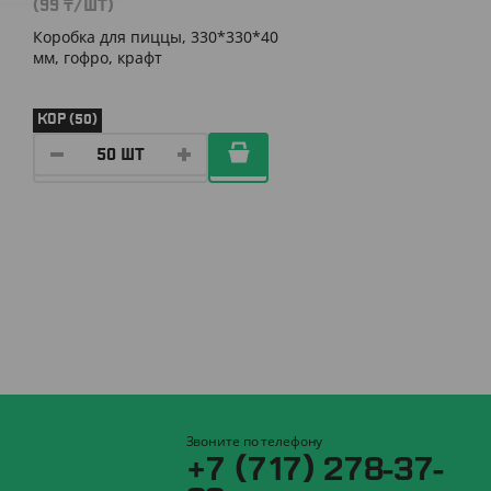
(99
₸
/ШТ)
Коробка для пиццы, 330*330*40
мм, гофро, крафт
КОР (50)
Звоните по телефону
+7 (717) 278-37-