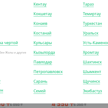
Кентау
Тараз
Кокшетау
Темиртау
Конаев
Туркестан
Костанай
Уральск
за чертой
Кульсары
Усть-Камено
Кызылорда
Хромтау
бек-Жолы и другие
Павлодар
Шахтинск
033
АРТ. 32035
Петропавловск
Шымкент
-22%
е
Сарань
Щучинск
ен
Семей
Экибастуз
50
₸
4 950
₸
6 050
₸
6 350
₸