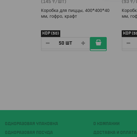
(145
₸
/ШТ)
(93
₸
/
Коробка для пиццы, 400*400*40
Коробк
мм, гофро, крафт
мм, го
КОР (50)
КОР (5
ОДНОРАЗОВАЯ УПАКОВКА
О КОМПАНИИ
ОДНОРАЗОВАЯ ПОСУДА
ДОСТАВКА И ОПЛАТА