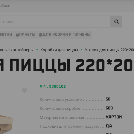
ы
Блог
ФЕТКИ
ПАКЕТЫ
ДЛЯ УБОРКИ И ГИГИЕНЫ
жные контейнеры
Коробки для пиццы
Уголок для пиццы 220*200
 ПИЦЦЫ 220*20
АРТ. 3300102
Количество в упаковке
50
Количество в коробке
600
Материал изготовления
КАРТОН
Подходит для горячих продуктов
ДА