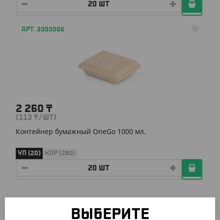
АРТ. 3303006
2 260
₸
(113
₸
/ШТ)
Контейнер бумажный OneGo 1000 мл.
УП (20)
КОР (280)
ПОХОЖИЕ ТОВАРЫ
ВЫБЕРИТЕ