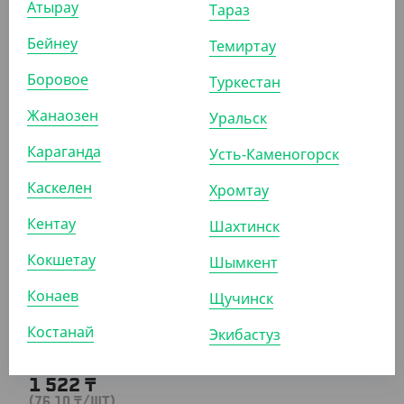
Атырау
Тараз
Бейнеу
Темиртау
Боровое
Туркестан
2 187.50
₸
(87.50
₸
/ШТ)
Жанаозен
Уральск
Ланч-бокс самосборный OneBox, 500 мл, крафт
Караганда
Усть-Каменогорск
УП (25)
КОР (350)
Каскелен
Хромтау
Кентау
Шахтинск
АРТ. 3303005
Кокшетау
Шымкент
Конаев
Щучинск
Костанай
Экибастуз
1 522
₸
(76.10
₸
/ШТ)