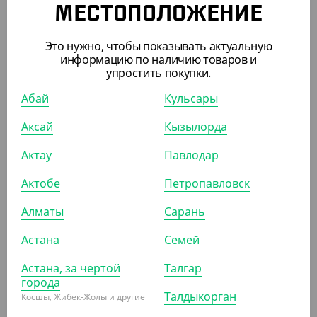
МЕСТОПОЛОЖЕНИЕ
АРТ. 3301017
Это нужно, чтобы показывать актуальную
информацию по наличию товаров и
упростить покупки.
Абай
Кульсары
Аксай
Кызылорда
6 122.50
₸
(244.90
₸
/ШТ)
Актау
Павлодар
Ланч-бокс самосборный OneBox, 1500 мл, крафт,
изнутри черный
Актобе
Петропавловск
Алматы
Сарань
УП (25)
КОР (150)
Астана
Семей
Астана, за чертой
Талгар
АРТ. 3300906
города
Талдыкорган
Косшы, Жибек-Жолы и другие