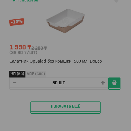
АРТ. 3301608
-10%
1 990
₸
2 200
₸
(39.80
₸
/ШТ)
Салатник OpSalad без крышки, 500 мл, DoEco
УП (50)
КОР (600)
ПОКАЗАТЬ ЕЩЁ