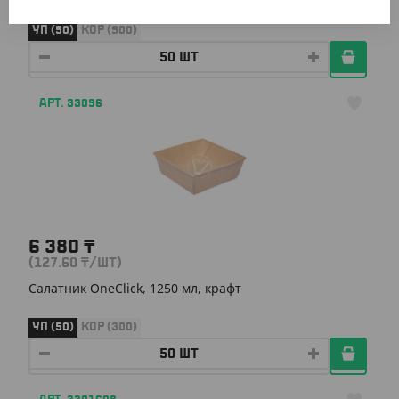
УП (50)
КОР (900)
АРТ. 33096
6 380
₸
(127.60
₸
/ШТ)
Салатник OneClick, 1250 мл, крафт
УП (50)
КОР (300)