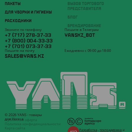
ПАКЕТЫ
ВЫЗОВ ТОРГОВОГО
ПРЕДСТАВИТЕЛЯ
ДЛЯ УБОРКИ И ГИГИЕНЫ
БЛОГ
РАСХОДНИКИ
БРЕНДИРОВАНИЕ
Звоните по телефону
Пишите в Телеграм
+7 (717) 278-37-33
YANSKZ_BOT
+7 (800) 004-33-33
+7 (701) 073-37-33
Пишите на почту
Ежедневно с 09:00 до 18:00
SALES@YANS.KZ
© 2026 YANS - товары
для Horeca
Публичная оферта
Политика конфиденциальности
Карта сайта
Разработка
,
техподдержка
и