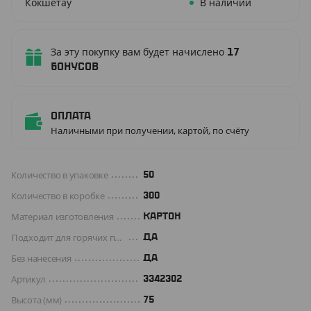
Кокшетау
В наличии
За эту покупку вам будет начислено
17
бонусов
Оплата
Наличными при получении, картой, по счёту
Количество в упаковке
50
Количество в коробке
300
Материал изготовления
КАРТОН
Подходит для горячих продуктов
ДА
Без нанесения
ДА
Артикул
3342302
Высота (мм)
75