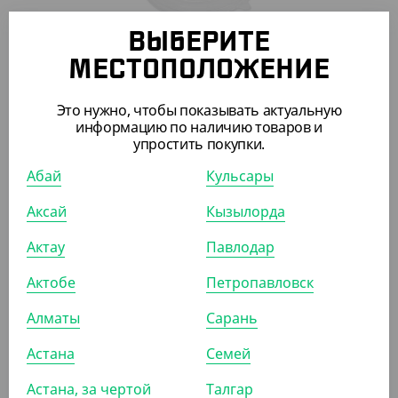
ВЫБЕРИТЕ
1 780
₸
МЕСТОПОЛОЖЕНИЕ
1 950
₸
(35.60
₸
/ШТ)
Крышка для крафт салатницы Pure craft, для 900/1300
Это нужно, чтобы показывать актуальную
мл, прозрачная
информацию по наличию товаров и
упростить покупки.
УП (50)
КОР (300)
Абай
Кульсары
Аксай
Кызылорда
Актау
Павлодар
ПОХОЖИЕ ТОВАРЫ
Актобе
Петропавловск
АРТ. 33097
Алматы
Сарань
Астана
Семей
Астана, за чертой
Талгар