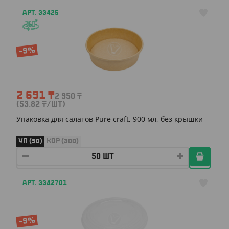
АРТ. 33425
-9%
2 691
₸
2 950
₸
(53.82
₸
/ШТ)
Упаковка для салатов Pure craft, 900 мл, без крышки
УП (50)
КОР (300)
АРТ. 3342701
-9%