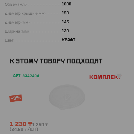
Объем (мл.)
1000
Диаметр крышки (мм)
150
Диаметр (мм)
145
Ширина (мм)
130
Цвет
КРАФТ
К ЭТОМУ ТОВАРУ ПОДХОДЯТ
АРТ. 3342404
Комплект
-9%
1 230
₸
1 350
₸
(24.60
₸
/ШТ)