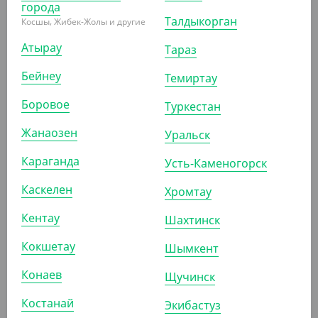
города
Талдыкорган
Косшы, Жибек-Жолы и другие
3 815
₸
Атырау
Тараз
(76.30
₸
/ШТ)
Салатник OneClick, 700 мл, крафт без крышки
Бейнеу
Темиртау
Боровое
Туркестан
УП (50)
КОР (450)
Жанаозен
Уральск
Караганда
Усть-Каменогорск
АРТ. 33092
Каскелен
Хромтау
Кентау
Шахтинск
Кокшетау
Шымкент
Конаев
Щучинск
2 270
₸
(45.40
₸
/ШТ)
Костанай
Экибастуз
Салатник OneClick, 250 мл, крафт