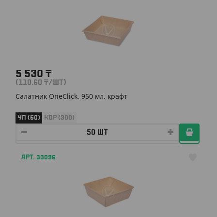
5 530
₸
(110.60
₸
/ШТ)
Салатник OneClick, 950 мл, крафт
УП (50)
КОР (300)
АРТ. 33096