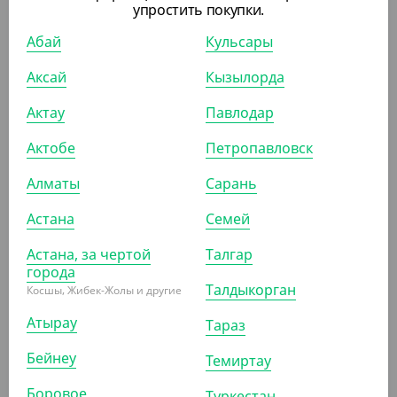
2 992.50
₸
упростить покупки.
3 300
₸
(59.85
₸
/ШТ)
Абай
Кульсары
Упаковка для салатов 1300 мл, Pure craft, без крышки
Аксай
Кызылорда
УП (50)
КОР (300)
Актау
Павлодар
Актобе
Петропавловск
АРТ. 33096
Алматы
Сарань
Астана
Семей
Астана, за чертой
Талгар
города
Талдыкорган
Косшы, Жибек-Жолы и другие
6 380
₸
(127.60
₸
/ШТ)
Атырау
Тараз
Салатник OneClick, 1250 мл, крафт
Бейнеу
Темиртау
УП (50)
КОР (300)
Боровое
Туркестан