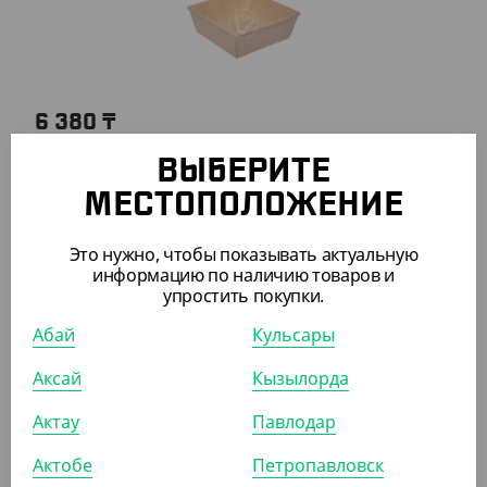
6 380
₸
(127.60
₸
/ШТ)
ВЫБЕРИТЕ
Салатник OneClick, 1250 мл, крафт
МЕСТОПОЛОЖЕНИЕ
УП (50)
КОР (300)
Это нужно, чтобы показывать актуальную
информацию по наличию товаров и
упростить покупки.
Абай
Кульсары
ПОХОЖИЕ ТОВАРЫ
Аксай
Кызылорда
АРТ. 33426
Актау
Павлодар
Актобе
Петропавловск
-9%