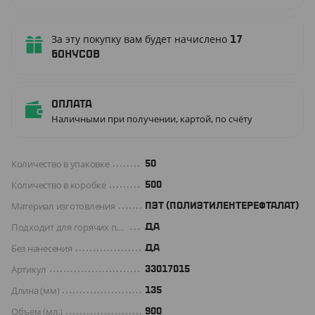
За эту покупку вам будет начислено
17
бонусов
Оплата
Наличными при получении, картой, по счёту
Количество в упаковке
50
Количество в коробке
500
Материал изготовления
ПЭТ (ПОЛИЭТИЛЕНТЕРЕФТАЛАТ)
Подходит для горячих продуктов
ДА
Без нанесения
ДА
Артикул
33017015
Длина (мм)
135
Объем (мл.)
900