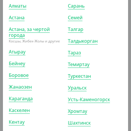
Алматы
Сарань
Астана
Семей
2 992.50
₸
3 300
₸
Астана, за чертой
Талгар
(59.85
₸
/ШТ)
города
Упаковка для салатов 1300 мл, Pure craft, без крышки
Талдыкорган
Косшы, Жибек-Жолы и другие
УП (50)
КОР (300)
Атырау
Тараз
Бейнеу
Темиртау
Боровое
АРТ. 33096
Туркестан
Жанаозен
Уральск
Караганда
Усть-Каменогорск
Каскелен
Хромтау
6 380
₸
Кентау
Шахтинск
(127.60
₸
/ШТ)