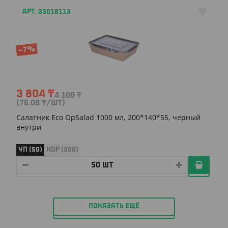
АРТ. 33018113
-7%
3 804
₸
4 100
₸
(76.08
₸
/ШТ)
Салатник Eco OpSalad 1000 мл, 200*140*55, черный
внутри
УП (50)
КОР (300)
ПОКАЗАТЬ ЕЩЁ