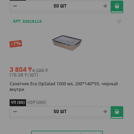
АРТ. 33018113
-7%
3 804
₸
4 100
₸
(76.08
₸
/ШТ)
Салатник Eco OpSalad 1000 мл, 200*140*55, черный
внутри
УП (50)
КОР (300)