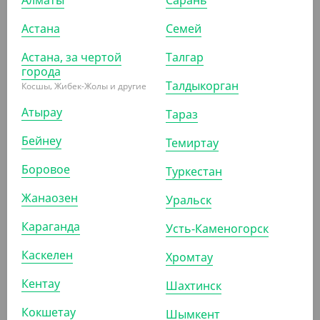
Астана
Семей
-9%
Астана, за чертой
Талгар
города
Талдыкорган
Косшы, Жибек-Жолы и другие
2 992.50
₸
3 300
₸
(59.85
₸
/ШТ)
Атырау
Тараз
Упаковка для салатов 1300 мл, Pure craft, без крышки
Бейнеу
Темиртау
УП (50)
КОР (300)
Боровое
Туркестан
Жанаозен
Уральск
АРТ. 33096
Караганда
Усть-Каменогорск
Каскелен
Хромтау
Кентау
Шахтинск
Кокшетау
Шымкент