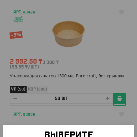
АРТ. 33426
-9%
2 992.50
₸
3 300
₸
(59.85
₸
/ШТ)
Упаковка для салатов 1300 мл, Pure craft, без крышки
УП (50)
КОР (300)
АРТ. 33096
ВЫБЕРИТЕ