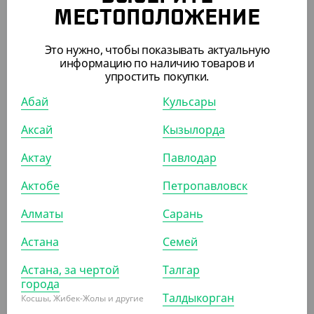
МЕСТОПОЛОЖЕНИЕ
Это нужно, чтобы показывать актуальную
6 380
₸
информацию по наличию товаров и
(127.60
₸
/ШТ)
упростить покупки.
Салатник OneClick, 1250 мл, крафт
Абай
Кульсары
УП (50)
КОР (300)
Аксай
Кызылорда
Актау
Павлодар
АРТ. 3301608
Актобе
Петропавловск
Алматы
Сарань
-10%
Астана
Семей
Астана, за чертой
Талгар
города
1 990
₸
Талдыкорган
2 200
₸
Косшы, Жибек-Жолы и другие
(39.80
₸
/ШТ)