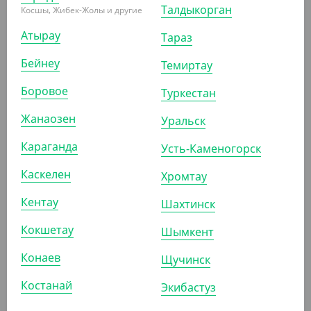
Талдыкорган
Косшы, Жибек-Жолы и другие
Атырау
Тараз
3 815
₸
(76.30
₸
/ШТ)
Бейнеу
Темиртау
Салатник OneClick, 700 мл, крафт без крышки
Боровое
Туркестан
УП (50)
КОР (450)
Жанаозен
Уральск
Караганда
Усть-Каменогорск
АРТ. 3309501
Каскелен
Хромтау
Кентау
Шахтинск
Кокшетау
Шымкент
Конаев
Щучинск
4 575
₸
Костанай
Экибастуз
(91.50
₸
/ШТ)
Крышка к салатнику OneClick, 950/1250 мл, плоская