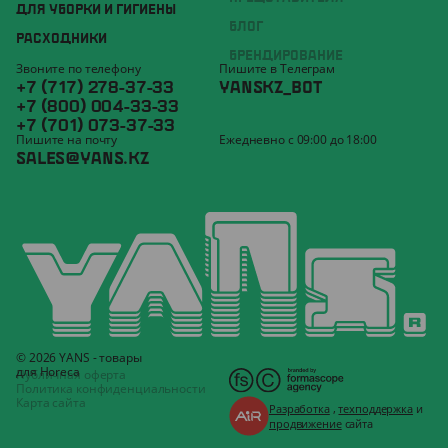
ДЛЯ УБОРКИ И ГИГИЕНЫ
БЛОГ
РАСХОДНИКИ
БРЕНДИРОВАНИЕ
Звоните по телефону
Пишите в Телеграм
+7 (717) 278-37-33
YANSKZ_BOT
+7 (800) 004-33-33
+7 (701) 073-37-33
Пишите на почту
Ежедневно с 09:00 до 18:00
SALES@YANS.KZ
© 2026 YANS - товары
для Horeca
Публичная оферта
Политика конфиденциальности
Карта сайта
Разработка
,
техподдержка
и
продвижение
сайта