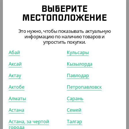
АРТ. 33426
ВЫБЕРИТЕ
МЕСТОПОЛОЖЕНИЕ
-9%
Это нужно, чтобы показывать актуальную
информацию по наличию товаров и
упростить покупки.
2 992.50
₸
Абай
Кульсары
3 300
₸
(59.85
₸
/ШТ)
Аксай
Кызылорда
Упаковка для салатов 1300 мл, Pure craft, без крышки
Актау
Павлодар
УП (50)
КОР (300)
Актобе
Петропавловск
Алматы
Сарань
АРТ. 33097
Астана
Семей
Астана, за чертой
Талгар
города