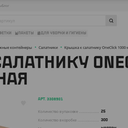
ы
Блог
ФЕТКИ
ПАКЕТЫ
ДЛЯ УБОРКИ И ГИГИЕНЫ
жные контейнеры
Салатники
Крышка к салатнику OneClick 1000
АЛАТНИКУ ONEC
НАЯ
АРТ. 3308901
Количество в упаковке
25
Количество в коробке
300