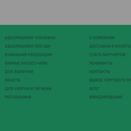
ОДНОРАЗОВАЯ УПАКОВКА
О КОМПАНИИ
ОДНОРАЗОВАЯ ПОСУДА
ДОСТАВКА И ОПЛАТА
БУМАЖНАЯ ПРОДУКЦИЯ
СТАТЬ ПАРТНЁРОМ
БАРНЫЕ АКСЕССУАРЫ
РЕКВИЗИТЫ
ДЛЯ ВЫПЕЧКИ
КОНТАКТЫ
ПАКЕТЫ
ВЫЗОВ ТОРГОВОГО П
ДЛЯ УБОРКИ И ГИГИЕНЫ
БЛОГ
РАСХОДНИКИ
БРЕНДИРОВАНИЕ