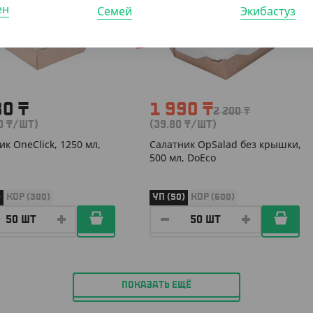
ен
Семей
Экибастуз
-10%
80
₸
1 990
₸
2 200
₸
60
₸
/ШТ)
(39.80
₸
/ШТ)
ик OneClick, 1250 мл,
Салатник OpSalad без крышки,
500 мл, DoEco
)
КОР (300)
УП (50)
КОР (600)
ПОКАЗАТЬ ЕЩЁ