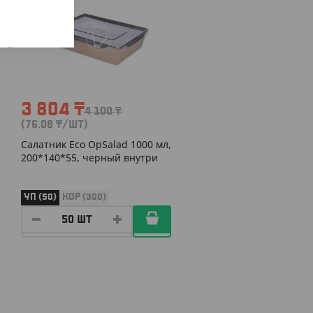
-7%
3 804
₸
4 100
₸
(76.08
₸
/ШТ)
Салатник Eco OpSalad 1000 мл,
200*140*55, черный внутри
УП (50)
КОР (300)