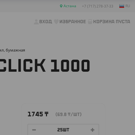
Астана
RU
+7 (717) 278-37-33
ВХОД
ИЗБРАННОЕ
КОРЗИНА ПУСТА
 мл, бумажная
LICK 1000
1745
₸
(69.8
₸
/ШТ)