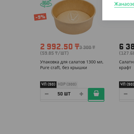
Жанаоз
-9%
2 992.50
₸
6 3
3 300
₸
(59.85
₸
/ШТ)
(127.
Упаковка для салатов 1300 мл,
Салатн
Pure craft, без крышки
крафт
УП (50)
КОР (300)
УП (50