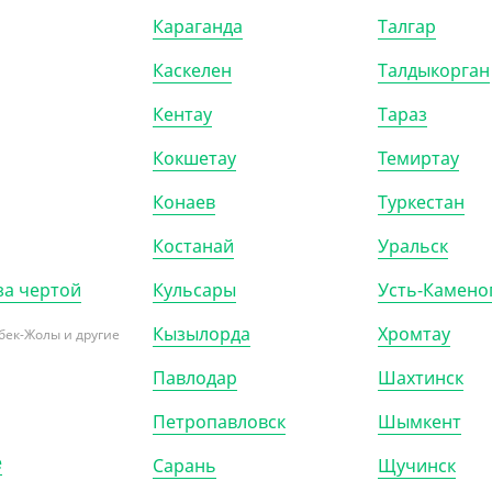
70
₸
6 380
₸
Караганда
Талгар
₸
/ШТ)
(127.60
₸
/ШТ)
Каскелен
Талдыкорган
ик OneClick, 250 мл,
Салатник OneClick, 1250 мл,
крафт
Кентау
Тараз
Кокшетау
Темиртау
)
КОР (900)
УП (50)
КОР (300)
Конаев
Туркестан
Костанай
Уральск
за чертой
Кульсары
Усть-Камено
Кызылорда
Хромтау
бек-Жолы и другие
Павлодар
Шахтинск
Петропавловск
Шымкент
е
Сарань
Щучинск
096
АРТ. 3301608