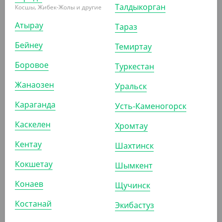
Талдыкорган
Косшы, Жибек-Жолы и другие
1 990
₸
Атырау
2 200
₸
Тараз
(39.80
₸
/ШТ)
Бейнеу
Темиртау
Салатник OpSalad без крышки, 500 мл, DoEco
Боровое
Туркестан
УП (50)
КОР (600)
Жанаозен
Уральск
Караганда
Усть-Каменогорск
АРТ. 33018113
Каскелен
Хромтау
Кентау
Шахтинск
-7%
Кокшетау
Шымкент
Конаев
Щучинск
3 804
₸
4 100
₸
(76.08
₸
/ШТ)
Костанай
Экибастуз
Салатник Eco OpSalad 1000 мл, 200*140*55, черный
внутри