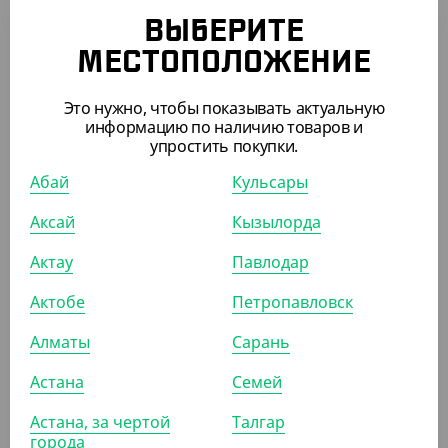
АРТ. 33096
ВЫБЕРИТЕ
МЕСТОПОЛОЖЕНИЕ
Это нужно, чтобы показывать актуальную
информацию по наличию товаров и
упростить покупки.
6 380
₸
Абай
Кульсары
(127.60
₸
/ШТ)
Салатник OneClick, 1250 мл, крафт
Аксай
Кызылорда
УП (50)
КОР (300)
Актау
Павлодар
Актобе
Петропавловск
АРТ. 3301608
Алматы
Сарань
Астана
Семей
-10%
Астана, за чертой
Талгар
города