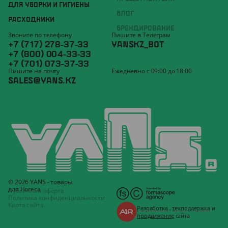
ДЛЯ УБОРКИ И ГИГИЕНЫ
БЛОГ
РАСХОДНИКИ
БРЕНДИРОВАНИЕ
Звоните по телефону
Пишите в Телеграм
+7 (717) 278-37-33
YANSKZ_BOT
+7 (800) 004-33-33
+7 (701) 073-37-33
Пишите на почту
Ежедневно с 09:00 до 18:00
SALES@YANS.KZ
© 2026 YANS - товары
для Horeca
Публичная оферта
Политика конфиденциальности
Карта сайта
Разработка
,
техподдержка
и
продвижение
сайта