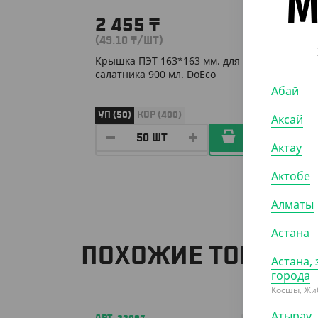
М
2 455
₸
(49.10
₸
/ШТ)
Крышка ПЭТ 163*163 мм. для
салатника 900 мл. DoEco
Абай
УП (50)
КОР (400)
Аксай
Актау
Актобе
Алматы
Астана
ПОХОЖИЕ ТОВАРЫ
Астана, 
города
Косшы, Жи
Атырау