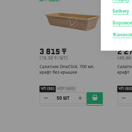
АРТ. 33097
АРТ. 33
Бейнеу
Борово
Жанаоз
3 815
₸
2 2
(76.30
₸
/ШТ)
(45.40
Салатник OneClick, 700 мл,
Салатн
крафт без крышки
крафт
УП (50)
КОР (450)
УП (50