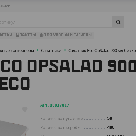
ы
Блог
ФЕТКИ
ПАКЕТЫ
ДЛЯ УБОРКИ И ГИГИЕНЫ
жные контейнеры
Салатники
Салатник Eco OpSalad 900 мл.без 
CO OPSALAD 900
ECO
АРТ. 33017017
Количество в упаковке
50
Количество в коробке
400