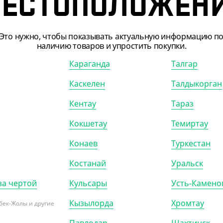
ЕСТОПОЛОЖЕН
Это нужно, чтобы показывать актуальную информацию п
наличию товаров и упростить покупки.
Караганда
Талгар
Каскелен
Талдыкорган
Кентау
Тараз
Кокшетау
Темиртау
Конаев
Туркестан
Костанай
Уральск
за чертой
Кульсары
Усть-Камено
Кызылорда
Хромтау
бек-Жолы и другие