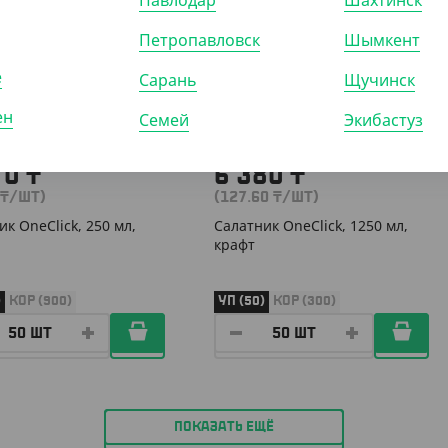
Павлодар
Шахтинск
092
АРТ. 33096
Петропавловск
Шымкент
е
Сарань
Щучинск
ен
Семей
Экибастуз
70
₸
6 380
₸
₸
/ШТ)
(127.60
₸
/ШТ)
ик OneClick, 250 мл,
Салатник OneClick, 1250 мл,
крафт
)
КОР (900)
УП (50)
КОР (300)
ПОКАЗАТЬ ЕЩЁ