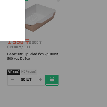
АРТ. 3301608
-10%
1 990
₸
2 200
₸
(39.80
₸
/ШТ)
Салатник OpSalad без крышки,
500 мл, DoEco
УП (50)
КОР (600)