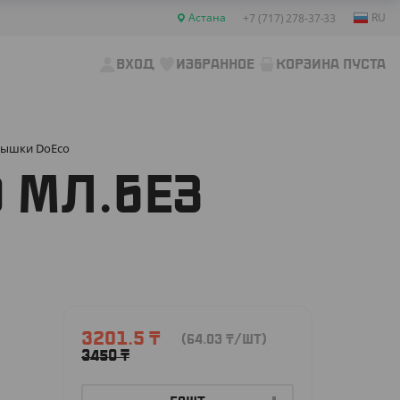
Астана
RU
+7 (717) 278-37-33
ВХОД
ИЗБРАННОЕ
КОРЗИНА ПУСТА
крышки DoEco
 МЛ.БЕЗ
3201.5
₸
(64.03
₸
/ШТ)
3450
₸