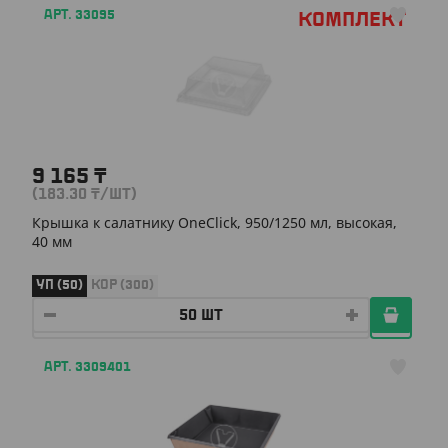
АРТ. 33095
Комплект
9 165
₸
(183.30
₸
/ШТ)
Крышка к салатнику OneClick, 950/1250 мл, высокая,
40 мм
УП (50)
КОР (300)
АРТ. 3309401