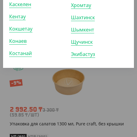
Каскелен
Хромтау
Кентау
Шахтинск
ПОКАЗАТЬ ЕЩЁ
Кокшетау
Шымкент
Конаев
Щучинск
ПОХОЖИЕ ТОВАРЫ
Костанай
Экибастуз
АРТ. 33426
-9%
2 992.50
₸
3 300
₸
(59.85
₸
/ШТ)
Упаковка для салатов 1300 мл, Pure craft, без крышки