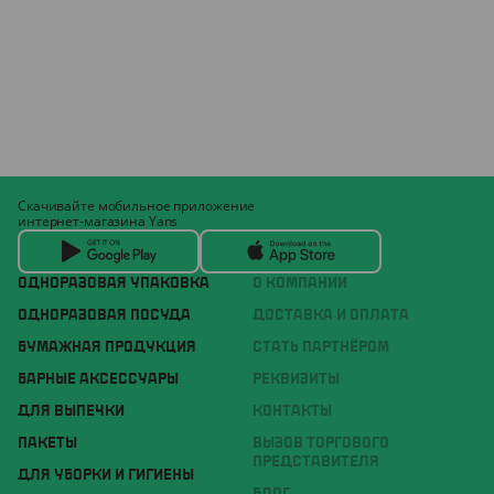
Скачивайте мобильное приложение
интернет-магазина Yans
ОДНОРАЗОВАЯ УПАКОВКА
О КОМПАНИИ
ОДНОРАЗОВАЯ ПОСУДА
ДОСТАВКА И ОПЛАТА
БУМАЖНАЯ ПРОДУКЦИЯ
СТАТЬ ПАРТНЁРОМ
БАРНЫЕ АКСЕССУАРЫ
РЕКВИЗИТЫ
ДЛЯ ВЫПЕЧКИ
КОНТАКТЫ
ПАКЕТЫ
ВЫЗОВ ТОРГОВОГО
ПРЕДСТАВИТЕЛЯ
ДЛЯ УБОРКИ И ГИГИЕНЫ