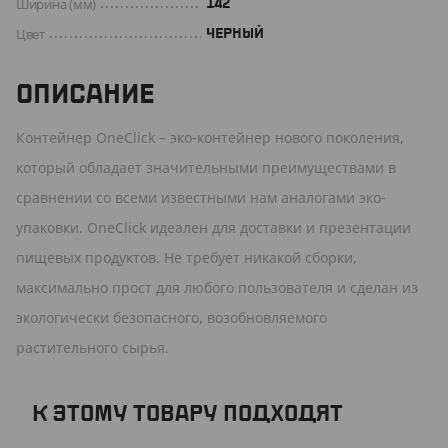
Ширина (мм)
142
Цвет
ЧЕРНЫЙ
ОПИСАНИЕ
Контейнер OneClick – эко-контейнер нового поколения,
который обладает значительными преимуществами в
сравнении со всеми известными нам аналогами эко-
упаковки. OneClick идеален для доставки и презентации
пищевых продуктов. Не требует никакой сборки,
максимально прост для любого пользователя и сделан из
экологически безопасного, возобновляемого
растительного сырья.
К ЭТОМУ ТОВАРУ ПОДХОДЯТ