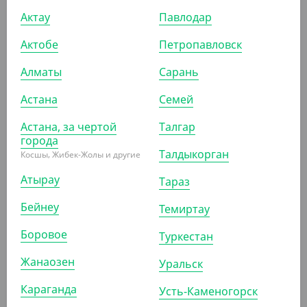
Контейнер 500 мл, 179*132*34,4 мм, черный, Cyclyc
Актау
Павлодар
УП (50)
КОР (500)
Актобе
Петропавловск
Алматы
Сарань
АРТ. 2103211
Астана
Семей
Астана, за чертой
Талгар
города
-5%
Талдыкорган
Косшы, Жибек-Жолы и другие
Атырау
Тараз
1 090
₸
Бейнеу
Темиртау
1 150
₸
(21.80
₸
/ШТ)
Боровое
Туркестан
Контейнер 750 мл, 179*132*51,8 мм, прозрачный,
Cyclyc
Жанаозен
Уральск
УП (50)
КОР (500)
Караганда
Усть-Каменогорск