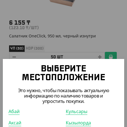
6 155
₸
(123.10
₸
/ШТ)
Салатник OneClick, 950 мл, черный изнутри
УП (50)
КОР (300)
ВЫБЕРИТЕ
АРТ. 2103111
МЕСТОПОЛОЖЕНИЕ
Это нужно, чтобы показывать актуальную
-6%
информацию по наличию товаров и
упростить покупки.
Абай
Кульсары
945
₸
1 000
₸
Аксай
Кызылорда
(18.90
₸
/ШТ)