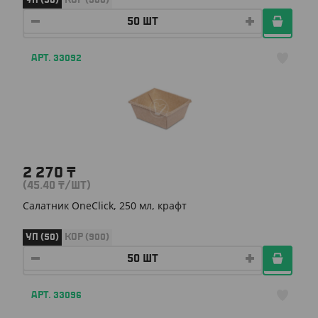
УП (50)
КОР (300)
АРТ. 33092
2 270
₸
(45.40
₸
/ШТ)
Салатник OneClick, 250 мл, крафт
УП (50)
КОР (900)
АРТ. 33096