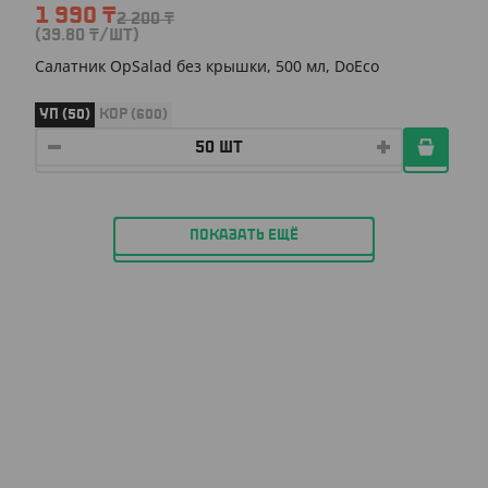
1 990
₸
2 200
₸
(39.80
₸
/ШТ)
Салатник OpSalad без крышки, 500 мл, DoEco
УП (50)
КОР (600)
ПОКАЗАТЬ ЕЩЁ