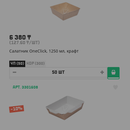
6 380
₸
(127.60
₸
/ШТ)
Салатник OneClick, 1250 мл, крафт
УП (50)
КОР (300)
АРТ. 3301608
-10%