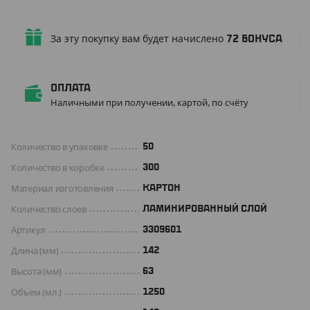
За эту покупку вам будет начислено
72
бонуса
Оплата
Наличными при получении, картой, по счёту
Количество в упаковке
50
Количество в коробке
300
Материал изготовления
КАРТОН
Количество слоев
ЛАМИНИРОВАННЫЙ СЛОЙ
Артикул
3309601
Длина (мм)
142
Высота (мм)
63
Объем (мл.)
1250