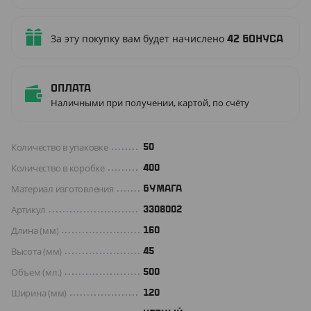
За эту покупку вам будет начислено
42
бонуса
Оплата
Наличными при получении, картой, по счёту
Количество в упаковке
50
Количество в коробке
400
Материал изготовления
БУМАГА
Артикул
3308002
Длина (мм)
160
Высота (мм)
45
Объем (мл.)
500
Ширина (мм)
120