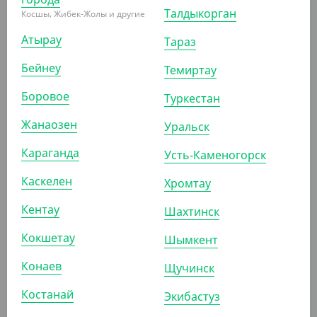
Салатник OneClick, 1250 мл, крафт
Талдыкорган
Косшы, Жибек-Жолы и другие
УП (50)
КОР (300)
Атырау
Тараз
Бейнеу
Темиртау
Боровое
Туркестан
ПОХОЖИЕ ТОВАРЫ
Жанаозен
Уральск
Караганда
Усть-Каменогорск
АРТ. 33426
Каскелен
Хромтау
-9%
Кентау
Шахтинск
Кокшетау
Шымкент
Конаев
2 992.50
₸
Щучинск
3 300
₸
(59.85
₸
/ШТ)
Костанай
Экибастуз
Упаковка для салатов 1300 мл, Pure craft, без крышки