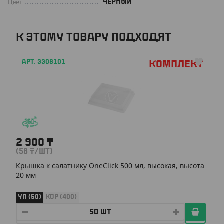
Цвет
ЧЕРНЫЙ
К ЭТОМУ ТОВАРУ ПОДХОДЯТ
АРТ. 3308101
Комплект
2 900
₸
(58
₸
/ШТ)
Крышка к салатнику OneClick 500 мл, высокая, высота
20 мм
УП (50)
КОР (400)