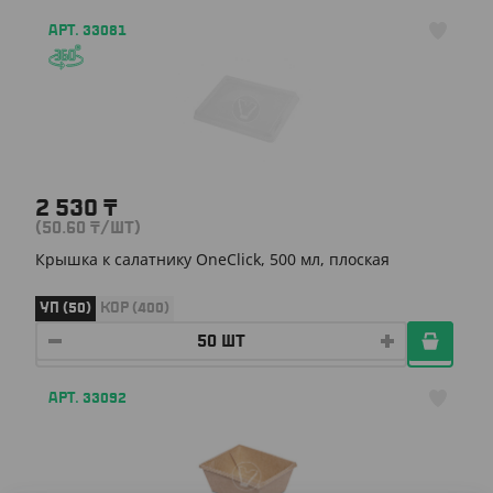
АРТ. 33081
2 530
₸
(50.60
₸
/ШТ)
Крышка к салатнику OneClick, 500 мл, плоская
УП (50)
КОР (400)
АРТ. 33092