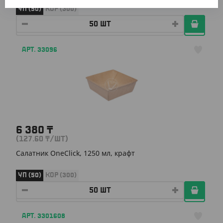
УП (50)
КОР (300)
АРТ. 33096
6 380
₸
(127.60
₸
/ШТ)
Салатник OneClick, 1250 мл, крафт
УП (50)
КОР (300)
АРТ. 3301608