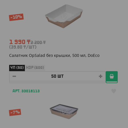
-10%
1 990
₸
2 200
₸
(39.80
₸
/ШТ)
Салатник OpSalad без крышки, 500 мл, DoEco
УП (50)
КОР (600)
АРТ. 33018113
-7%