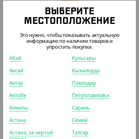
ВЫБЕРИТЕ
МЕСТОПОЛОЖЕНИЕ
2 270
₸
(45.40
₸
/ШТ)
Это нужно, чтобы показывать актуальную
Салатник OneClick, 250 мл, крафт
информацию по наличию товаров и
упростить покупки.
УП (50)
КОР (900)
Абай
Кульсары
Аксай
Кызылорда
АРТ. 33096
Актау
Павлодар
Актобе
Петропавловск
Алматы
Сарань
Астана
Семей
6 380
₸
Астана, за чертой
Талгар
(127.60
₸
/ШТ)
города