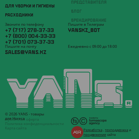
ПРЕДСТАВИТЕЛЯ
ДЛЯ УБОРКИ И ГИГИЕНЫ
БЛОГ
РАСХОДНИКИ
БРЕНДИРОВАНИЕ
Звоните по телефону
Пишите в Телеграм
+7 (717) 278-37-33
YANSKZ_BOT
+7 (800) 004-33-33
+7 (701) 073-37-33
Пишите на почту
Ежедневно с 09:00 до 18:00
SALES@YANS.KZ
© 2026 YANS - товары
для Horeca
Публичная оферта
Политика конфиденциальности
Карта сайта
Разработка
,
техподдержка
и
продвижение
сайта