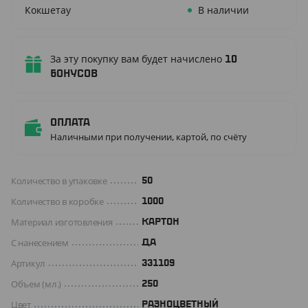
Кокшетау
В наличии
За эту покупку вам будет начислено
10
бонусов
Оплата
Наличными при получении, картой, по счёту
Количество в упаковке
50
Количество в коробке
1000
Материал изготовления
КАРТОН
С нанесением
Да
Артикул
331109
Объем (мл.)
250
Цвет
РАЗНОЦВЕТНЫЙ