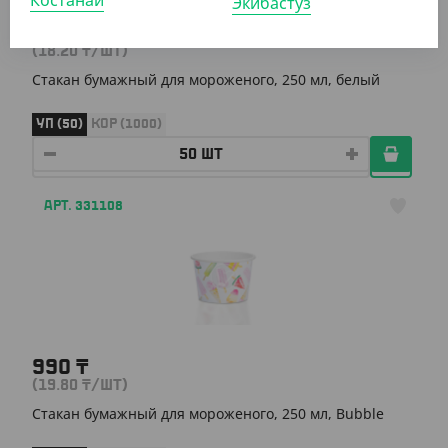
Костанай
Экибастуз
910
₸
(18.20
₸
/ШТ)
Стакан бумажный для мороженого, 250 мл, белый
УП (50)
КОР (1000)
АРТ. 331108
990
₸
(19.80
₸
/ШТ)
Стакан бумажный для мороженого, 250 мл, Bubble