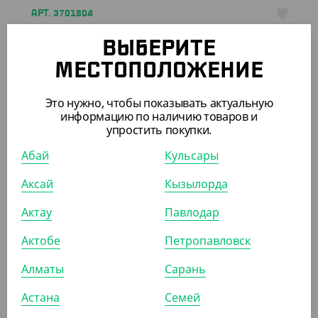
АРТ. 3701804
ВЫБЕРИТЕ
-10%
МЕСТОПОЛОЖЕНИЕ
Это нужно, чтобы показывать актуальную
информацию по наличию товаров и
603
₸
упростить покупки.
670
₸
(6.03
₸
/ШТ)
Абай
Кульсары
Пакет с V дном, крафт, БУН, 100*60*300 мм
Аксай
Кызылорда
УП (100)
КОР (1300)
Актау
Павлодар
Актобе
Петропавловск
Алматы
Сарань
ПОХОЖИЕ ТОВАРЫ
Астана
Семей
АРТ. 331106