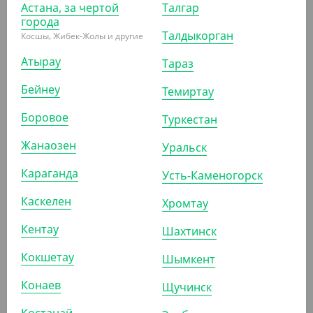
Астана, за чертой
Талгар
города
Талдыкорган
Косшы, Жибек-Жолы и другие
Атырау
Тараз
Бейнеу
Темиртау
910
₸
Боровое
(18.20
₸
/ШТ)
Туркестан
Стакан бумажный для мороженого, 250 мл, крафт
Жанаозен
Уральск
УП (50)
КОР (1000)
Караганда
Усть-Каменогорск
Каскелен
Хромтау
АРТ. 331107
Кентау
Шахтинск
Кокшетау
Шымкент
Конаев
Щучинск