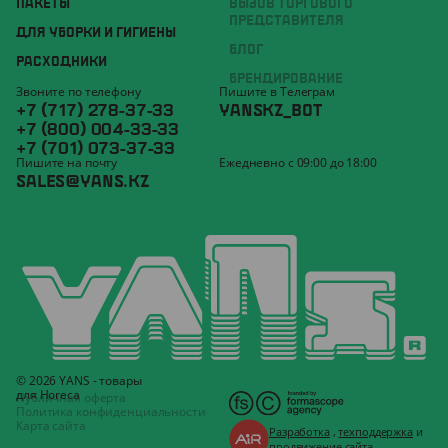
ПАКЕТЫ
ВЫЗОВ ТОРГОВОГО
ПРЕДСТАВИТЕЛЯ
ДЛЯ УБОРКИ И ГИГИЕНЫ
БЛОГ
РАСХОДНИКИ
БРЕНДИРОВАНИЕ
Звоните по телефону
Пишите в Телеграм
+7 (717) 278-37-33
YANSKZ_BOT
+7 (800) 004-33-33
+7 (701) 073-37-33
Пишите на почту
Ежедневно с 09:00 до 18:00
SALES@YANS.KZ
© 2026 YANS - товары
для Horeca
Публичная оферта
Политика конфиденциальности
Карта сайта
Разработка
,
техподдержка
и
продвижение
сайта