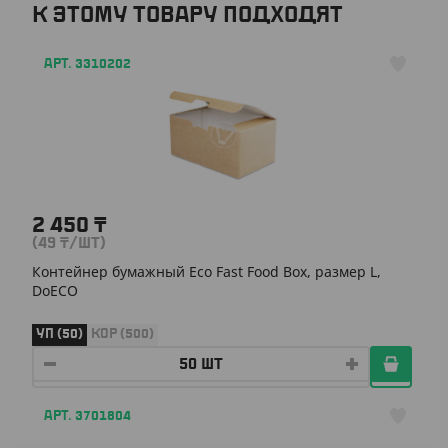
К ЭТОМУ ТОВАРУ ПОДХОДЯТ
АРТ. 3310202
2 450
₸
(49
₸
/ШТ)
Контейнер бумажный Eco Fast Food Box, размер L,
DoECO
УП (50)
КОР (500)
АРТ. 3701804