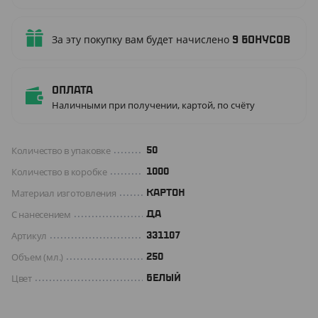
За эту покупку вам будет начислено
9
бонусов
Оплата
Наличными при получении, картой, по счёту
Количество в упаковке
50
Количество в коробке
1000
Материал изготовления
КАРТОН
С нанесением
Да
Артикул
331107
Объем (мл.)
250
Цвет
БЕЛЫЙ