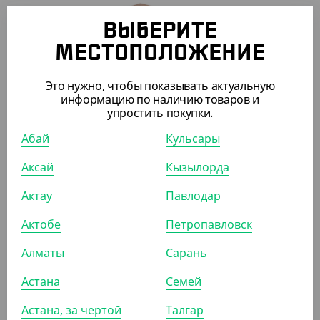
ВЫБЕРИТЕ
-10%
МЕСТОПОЛОЖЕНИЕ
Это нужно, чтобы показывать актуальную
603
₸
670
₸
информацию по наличию товаров и
(6.03
₸
/ШТ)
упростить покупки.
Пакет с V дном, крафт, БУН, 100*60*300 мм
Абай
Кульсары
УП (100)
КОР (1300)
Аксай
Кызылорда
Актау
Павлодар
Актобе
Петропавловск
ПОХОЖИЕ ТОВАРЫ
Алматы
Сарань
АРТ. 331106
Астана
Семей
Астана, за чертой
Талгар