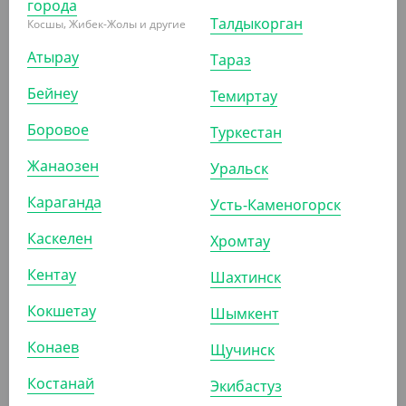
города
Талдыкорган
Косшы, Жибек-Жолы и другие
Атырау
Тараз
910
₸
Бейнеу
Темиртау
(18.20
₸
/ШТ)
Боровое
Стакан бумажный для мороженого, 250 мл, крафт
Туркестан
Жанаозен
Уральск
УП (50)
КОР (1000)
Караганда
Усть-Каменогорск
Каскелен
Хромтау
АРТ. 331108
Кентау
Шахтинск
Кокшетау
Шымкент
Конаев
Щучинск
Костанай
Экибастуз
990
₸