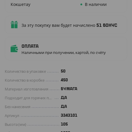
Кокшетау
В наличии
За эту покупку вам будет начислено
51
бонус
Оплата
Наличными при получении, картой, по счёту
Количество в упаковке
50
Количество в коробке
450
Материал изготовления
БУМАГА
Подходит для горячих продуктов
ДА
Без нанесения
ДА
Артикул
3343101
Высота (мм)
105