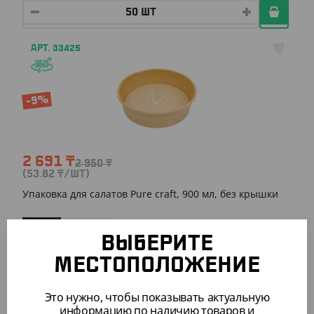
АРТ. 33425
-9%
2 691
₸
2 950
₸
(53.82
₸
/ШТ)
Упаковка для салатов Pure craft, 900 мл, без крышки
УП (50)
КОР (300)
ВЫБЕРИТЕ
МЕСТОПОЛОЖЕНИЕ
АРТ. 3342701
Это нужно, чтобы показывать актуальную
информацию по наличию товаров и