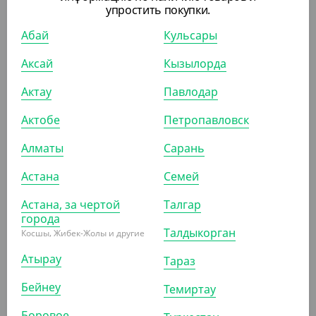
упростить покупки.
-9%
Абай
Кульсары
Аксай
Кызылорда
1 780
₸
1 950
₸
Актау
Павлодар
(35.60
₸
/ШТ)
Крышка для крафт салатницы Pure craft, для 900/1300
Актобе
Петропавловск
мл, прозрачная
Алматы
Сарань
УП (50)
КОР (300)
Астана
Семей
Астана, за чертой
Талгар
города
Талдыкорган
Косшы, Жибек-Жолы и другие
ПОХОЖИЕ ТОВАРЫ
Атырау
Тараз
АРТ. 3341102
Бейнеу
Темиртау
Боровое