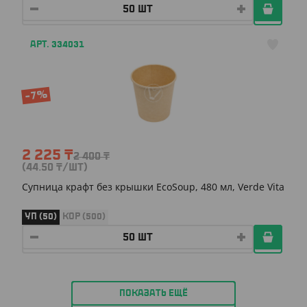
АРТ. 334031
-7%
2 225
₸
2 400
₸
(44.50
₸
/ШТ)
Супница крафт без крышки EcoSoup, 480 мл, Verde Vita
УП (50)
КОР (500)
ПОКАЗАТЬ ЕЩЁ