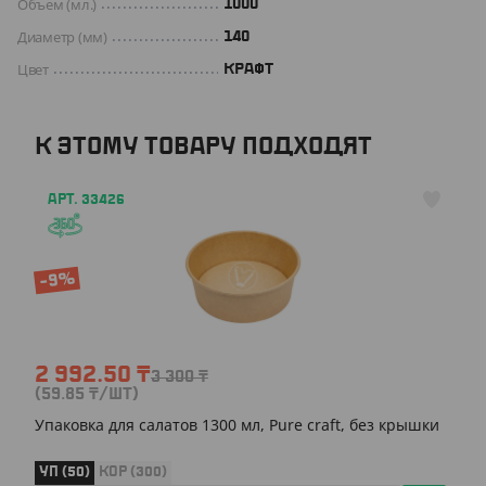
Объем (мл.)
1000
Диаметр (мм)
140
Цвет
КРАФТ
К ЭТОМУ ТОВАРУ ПОДХОДЯТ
АРТ. 33426
-9%
2 992.50
₸
3 300
₸
(59.85
₸
/ШТ)
Упаковка для салатов 1300 мл, Pure craft, без крышки
УП (50)
КОР (300)