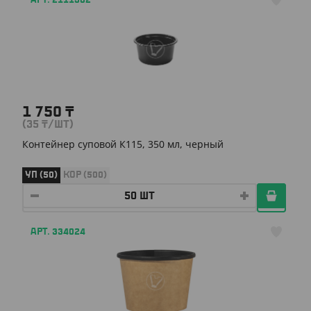
АРТ. 2111302
1 750
₸
(35
₸
/ШТ)
Контейнер суповой К115, 350 мл, черный
УП (50)
КОР (500)
АРТ. 334024