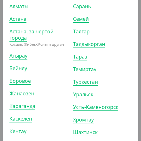
Алматы
Сарань
УП (25)
КОР (550)
Астана
Семей
Астана, за чертой
Талгар
города
ПОХОЖИЕ ТОВАРЫ
Талдыкорган
Косшы, Жибек-Жолы и другие
Атырау
Тараз
АРТ. 3341102
Бейнеу
Темиртау
Боровое
Туркестан
-8%
Жанаозен
Уральск
Караганда
Усть-Каменогорск
1 085
₸
1 175
₸
(43.40
₸
/ШТ)
Каскелен
Хромтау
Бумажная крышка для супниц EcoSoup 500 мл, d 97
мм, белая, Verde Vita
Кентау
Шахтинск