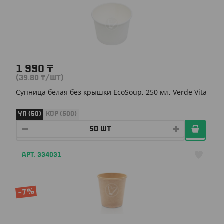
1 990
₸
(39.80
₸
/ШТ)
Супница белая без крышки EcoSoup, 250 мл, Verde Vita
УП (50)
КОР (500)
АРТ. 334031
-7%