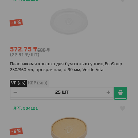
-5%
572.75
₸
600
₸
(22.91
₸
/ШТ)
Пластиковая крышка для бумажных супниц EcoSoup
250/360 мл, прозрачная, d 90 мм, Verde Vita
УП (25)
КОР (500)
АРТ. 334121
-6%