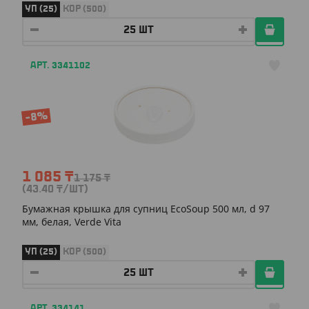
УП (25)
КОР (500)
АРТ. 3341102
-8%
1 085
₸
1 175
₸
(43.40
₸
/ШТ)
Бумажная крышка для супниц EcoSoup 500 мл, d 97
мм, белая, Verde Vita
УП (25)
КОР (500)
АРТ. 334141