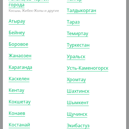
города
Талдыкорган
Косшы, Жибек-Жолы и другие
1 085
₸
1 175
₸
Атырау
(43.40
₸
/ШТ)
Тараз
Бумажная крышка для супниц EcoSoup 500 мл, d 97
Бейнеу
Темиртау
мм, белая, Verde Vita
Боровое
Туркестан
УП (25)
КОР (500)
Жанаозен
Уральск
Караганда
Усть-Каменогорск
АРТ. 334021
Каскелен
Хромтау
Кентау
Шахтинск
-6%
Кокшетау
Шымкент
Конаев
Щучинск
1 980
₸
2 100
₸
(39.60
₸
/ШТ)
Костанай
Экибастуз