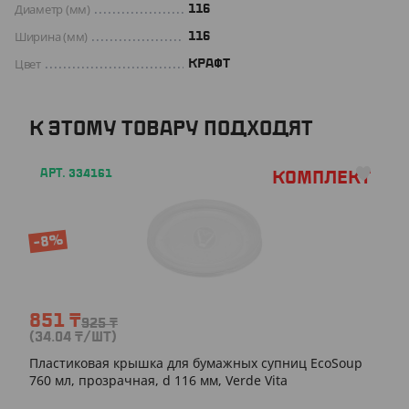
Диаметр (мм)
116
Ширина (мм)
116
Цвет
КРАФТ
К ЭТОМУ ТОВАРУ ПОДХОДЯТ
АРТ. 334161
Комплект
-8%
851
₸
925
₸
(34.04
₸
/ШТ)
Пластиковая крышка для бумажных супниц EcoSoup
760 мл, прозрачная, d 116 мм, Verde Vita