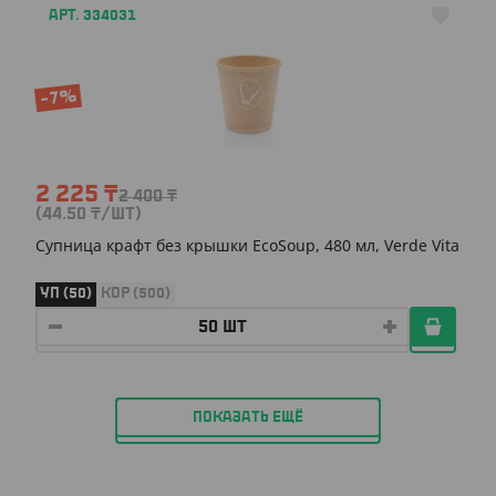
АРТ. 334031
-7%
2 225
₸
2 400
₸
(44.50
₸
/ШТ)
Супница крафт без крышки EcoSoup, 480 мл, Verde Vita
УП (50)
КОР (500)
ПОКАЗАТЬ ЕЩЁ