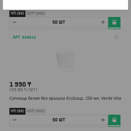
Супница крафт без крышки EcoSoup, 360 мл, Verde Vita
УП (50)
КОР (500)
АРТ. 334012
1 990
₸
(39.80
₸
/ШТ)
Супница белая без крышки EcoSoup, 250 мл, Verde Vita
УП (50)
КОР (500)