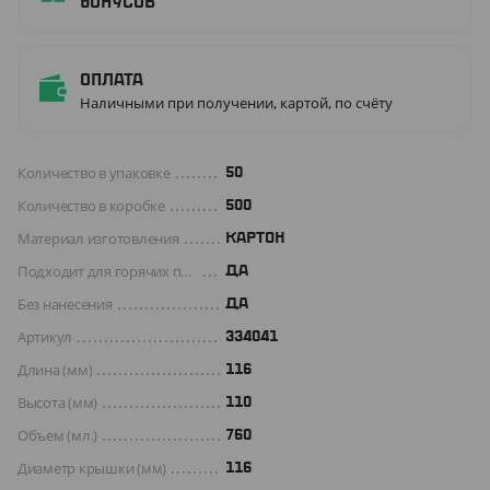
бонусов
Оплата
Наличными при получении, картой, по счёту
Количество в упаковке
50
Количество в коробке
500
Материал изготовления
КАРТОН
Подходит для горячих продуктов
ДА
Без нанесения
ДА
Артикул
334041
Длина (мм)
116
Высота (мм)
110
Объем (мл.)
760
Диаметр крышки (мм)
116