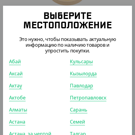
ВЫБЕРИТЕ
1 225
₸
1 300
₸
МЕСТОПОЛОЖЕНИЕ
(49
₸
/ШТ)
Бумажная крышка крафт для бумажных супниц
Это нужно, чтобы показывать актуальную
EcoSoup 760 мл, d 116 мм, Verde Vita
информацию по наличию товаров и
упростить покупки.
УП (25)
КОР (500)
Абай
Кульсары
Аксай
Кызылорда
Актау
Павлодар
ПОХОЖИЕ ТОВАРЫ
Актобе
Петропавловск
АРТ. 3341102
Алматы
Сарань
Астана
Семей
-8%
Астана, за чертой
Талгар