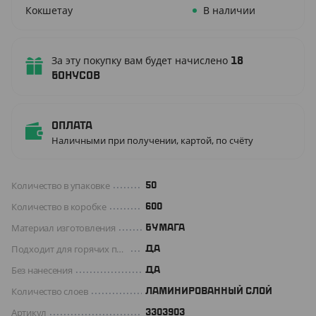
Кокшетау
В наличии
За эту покупку вам будет начислено
18
бонусов
Оплата
Наличными при получении, картой, по счёту
Количество в упаковке
50
Количество в коробке
600
Материал изготовления
БУМАГА
Подходит для горячих продуктов
ДА
Без нанесения
ДА
Количество слоев
ЛАМИНИРОВАННЫЙ СЛОЙ
Артикул
3303903