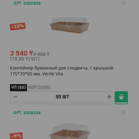
АРТ. 3302909
-10%
3 940
₸
4 400
₸
(78.80
₸
/ШТ)
Контейнер бумажный для сэндвича, с крышкой,
175*70*60 мм, Verde Vita
УП (50)
КОР (1000)
АРТ. 3308204
-9%