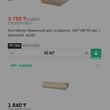
3 780
₸
4 150
₸
(75.60
₸
/ШТ)
Контейнер бумажный для сендвича, 100*100*65 мм, с
крышкой, крафт
УП (50)
КОР (1000)
АРТ. 3303905
1 840
₸
(36.80
₸
/ШТ)