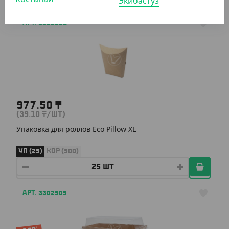
Экибастуз
АРТ. 3303904
977.50
₸
(39.10
₸
/ШТ)
Упаковка для роллов Eco Pillow XL
УП (25)
КОР (500)
АРТ. 3302909