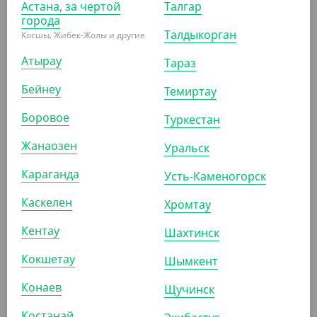
Астана, за чертой
Талгар
треугольная, крафт, DoECO
города
Талдыкорган
Косшы, Жибек-Жолы и другие
УП (50)
КОР (600)
Атырау
Тараз
Бейнеу
Темиртау
АРТ. 3301404
Боровое
Туркестан
Жанаозен
Уральск
Караганда
Усть-Каменогорск
Каскелен
Хромтау
3 225
₸
(64.50
₸
/ШТ)
Кентау
Шахтинск
Упаковка под сендвичи Sandwich 70, 130*130*70 мм,
Кокшетау
крафт, треугольная, DoECO
Шымкент
Конаев
Щучинск
УП (50)
КОР (500)
Костанай