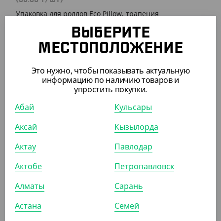
Упаковка для роллов Eco Pillow, трапеция
ВЫБЕРИТЕ
УП (50)
КОР (600)
МЕСТОПОЛОЖЕНИЕ
Это нужно, чтобы показывать актуальную
информацию по наличию товаров и
упростить покупки.
ПОХОЖИЕ ТОВАРЫ
Абай
Кульсары
АРТ. 3301103
Аксай
Кызылорда
Актау
Павлодар
Актобе
Петропавловск
Алматы
Сарань
2 235
₸
Астана
Семей
(44.70
₸
/ШТ)
Упаковка под сендвичи Sandwich 40, 130*130*40 мм,