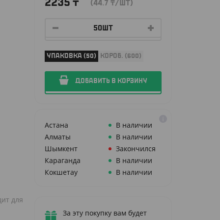
2235
₸
(44.7
₸
/ШТ)
УПАКОВКА (50)
КОРОБ. (600)
ДОБАВИТЬ В КОРЗИНУ
Астана
В наличии
Алматы
В наличии
Шымкент
Закончился
Караганда
В наличии
Кокшетау
В наличии
дит для
За эту покупку вам будет