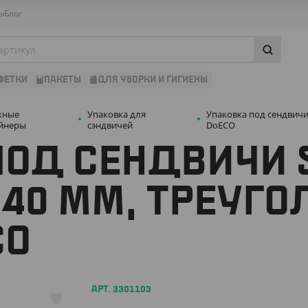
ы
Блог
ФЕТКИ
ПАКЕТЫ
ДЛЯ УБОРКИ И ГИГИЕНЫ
жные
Упаковка для
Упаковка под сендвичи 
йнеры
сэндвичей
DoECO
ПОД СЕНДВИЧИ 
*40 ММ, ТРЕУГО
CO
АРТ. 3301103