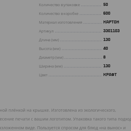
Количество в упаковке
50
Количество в коробке
600
Материал изготовления
КАРТОН
Артикул
3301103
Длина (мм)
130
Высота (мм)
40
Диаметр (мм)
8
Ширина (мм)
130
Цвет
КРАФТ
ной плёнкой на крышке. Изготовлена из экологического,
есение печати с вашим логотипом. Упаковка такого типа подхо
азложенном виде. Пользуется спросом для блюд «на вынос» и