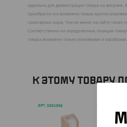
идеальна для демонстрации товара на витрине. В
приобрести его возможно только кратно упаковке 
санитарных норм. Тем не менее на сайте также п
Соответственно на определенные позиции товаро
товара возможно только упаковками и коробк
К ЭТОМУ ТОВАРУ 
АРТ. 3301056
АРТ. 3
М