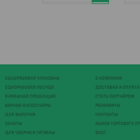
ОДНОРАЗОВАЯ УПАКОВКА
О КОМПАНИИ
ОДНОРАЗОВАЯ ПОСУДА
ДОСТАВКА И ОПЛАТА
БУМАЖНАЯ ПРОДУКЦИЯ
СТАТЬ ПАРТНЁРОМ
БАРНЫЕ АКСЕССУАРЫ
РЕКВИЗИТЫ
ДЛЯ ВЫПЕЧКИ
КОНТАКТЫ
ПАКЕТЫ
ВЫЗОВ ТОРГОВОГО П
ДЛЯ УБОРКИ И ГИГИЕНЫ
БЛОГ