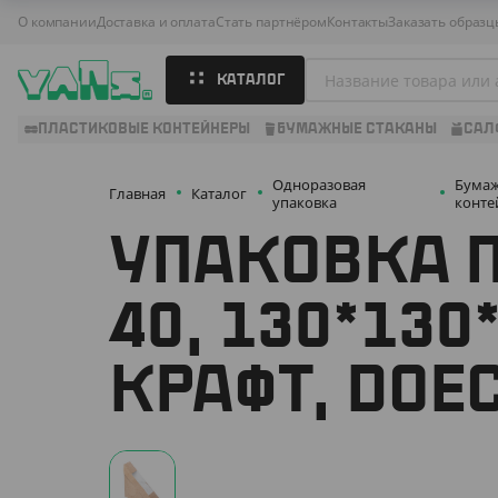
О компании
Доставка и оплата
Стать партнёром
Контакты
Заказать образц
КАТАЛОГ
ПЛАСТИКОВЫЕ КОНТЕЙНЕРЫ
БУМАЖНЫЕ СТАКАНЫ
САЛ
Одноразовая
Бума
Главная
Каталог
упаковка
конте
УПАКОВКА 
40, 130*130
КРАФТ, DOE