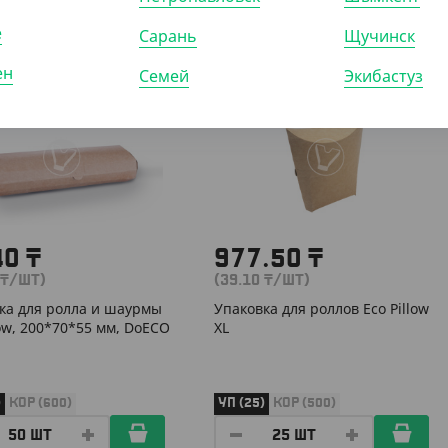
е
Сарань
Щучинск
ен
Семей
Экибастуз
303903
АРТ. 3303904
40
₸
977.50
₸
₸
/ШТ)
(39.10
₸
/ШТ)
ка для ролла и шаурмы
Упаковка для роллов Eco Pillow
low, 200*70*55 мм, DoECO
XL
)
КОР (600)
УП (25)
КОР (500)