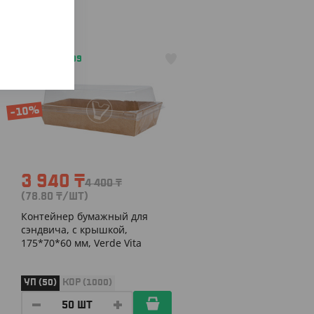
АРТ. 3302909
-10%
3 940
₸
4 400
₸
(78.80
₸
/ШТ)
Контейнер бумажный для
сэндвича, с крышкой,
175*70*60 мм, Verde Vita
УП (50)
КОР (1000)