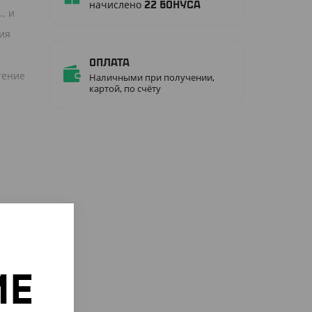
начислено
22
бонуса
, и
ния
Оплата
тение
Наличными при получении,
картой, по счёту
ИЕ