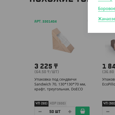
Борово
Жанаоз
АРТ. 3301404
АРТ. 3
3 225
₸
1 8
(64.50
₸
/ШТ)
(36.80
Упаковка под сендвичи
Упаков
Sandwich 70, 130*130*70 мм,
EcoPil
крафт, треугольная, DoECO
УП (50)
КОР (500)
УП (50