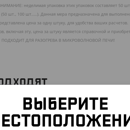
НИМАНИЕ: неделимая упаковка этих упаковок составляет 50 шт.
(50 шт., 100 шт.....). Данная мера предназначена для выполне
редставлена цена за одну штуку, для удобства ваших расчетов.
в, включая эту, цена за штуку является справочной и приобре
ами. ПОДХОДИТ ДЛЯ РАЗОГРЕВА В МИКРОВОЛНОВОЙ ПЕЧИ!
ПОДХОДЯТ
ВЫБЕРИТЕ
301204
АРТ. 3301306
ЕСТОПОЛОЖЕН