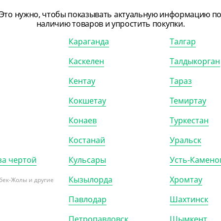
Это нужно, чтобы показывать актуальную информацию п
наличию товаров и упростить покупки.
Караганда
Талгар
45
₸
2 585
₸
Каскелен
Талдыкорган
₸
/ШТ)
(51.70
₸
/ШТ)
ка под сендвичи
Упаковка под сендвичи
Кентау
Тараз
ch 50, 130*130*50 мм,
Sandwich 60, 130*130*60 мм,
 треугольная, DoECO
крафт, треугольная, DoECO
Кокшетау
Темиртау
Конаев
Туркестан
)
КОР (600)
УП (50)
КОР (800)
Костанай
Уральск
за чертой
Кульсары
Усть-Камено
Кызылорда
Хромтау
бек-Жолы и другие
Павлодар
Шахтинск
Петропавловск
Шымкент