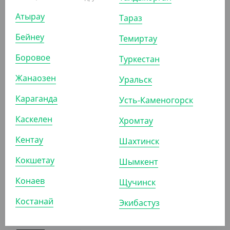
5 835
₸
Атырау
Тараз
(233.40
₸
/ШТ)
Упаковка для маффинов ECOMUF 3, 3 отделения,
Бейнеу
Темиртау
250*100*100 мм
Боровое
Туркестан
УП (25)
КОР (150)
Жанаозен
Уральск
Караганда
Усть-Каменогорск
АРТ. 330202
Каскелен
Хромтау
Кентау
Шахтинск
Кокшетау
Шымкент
Конаев
Щучинск
4 180
₸
(83.60
₸
/ШТ)
Костанай
Экибастуз
Упаковка для макарони, крафт, 180*55*55 мм