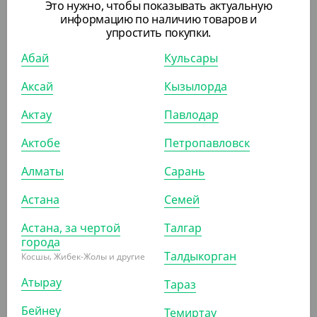
Это нужно, чтобы показывать актуальную
информацию по наличию товаров и
УП (50)
КОР (1500)
упростить покупки.
Абай
Кульсары
Аксай
Кызылорда
ПОХОЖИЕ ТОВАРЫ
Актау
Павлодар
Актобе
Петропавловск
АРТ. 33148
Алматы
Сарань
Астана
Семей
Астана, за чертой
Талгар
города
Талдыкорган
5 230
₸
Косшы, Жибек-Жолы и другие
(104.60
₸
/ШТ)
Атырау
Тараз
Контейнер Stelo, 260*190*40 мм
Бейнеу
Темиртау