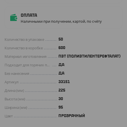
Оплата
Наличными при получении, картой, по счёту
Количество в упаковке
50
Количество в коробке
600
Материал изготовления
ПЭТ (ПОЛИЭТИЛЕНТЕРЕФТАЛАТ)
Подходит для горячих продуктов
ДА
Без нанесения
ДА
Артикул
33151
Длина (мм)
225
Высота (мм)
30
Ширина (мм)
95
Цвет
ПРОЗРАЧНЫЙ