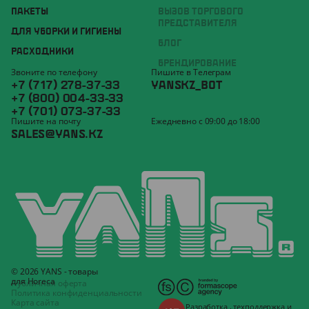
ПАКЕТЫ
ВЫЗОВ ТОРГОВОГО
ПРЕДСТАВИТЕЛЯ
ДЛЯ УБОРКИ И ГИГИЕНЫ
БЛОГ
РАСХОДНИКИ
БРЕНДИРОВАНИЕ
Звоните по телефону
Пишите в Телеграм
+7 (717) 278-37-33
YANSKZ_BOT
+7 (800) 004-33-33
+7 (701) 073-37-33
Пишите на почту
Ежедневно с 09:00 до 18:00
SALES@YANS.KZ
© 2026 YANS - товары
для Horeca
Публичная оферта
Политика конфиденциальности
Карта сайта
Разработка
,
техподдержка
и