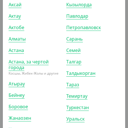
Аксай
Кызылорда
Актау
Павлодар
Актобе
Петропавловск
1 990
₸
Алматы
(39.80
₸
/ШТ)
Сарань
Контейнер Stelo, 170*120*40 мм
Астана
Семей
УП (50)
Астана, за чертой
Талгар
города
Талдыкорган
Косшы, Жибек-Жолы и другие
АРТ. 33146
Атырау
Тараз
Бейнеу
Темиртау
-20%
Боровое
Туркестан
Жанаозен
Уральск
2 960
₸