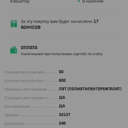
Кокшетау
В наличии
За эту покупку вам будет начислено
17
бонусов
Оплата
Наличными при получении, картой, по счёту
Количество в упаковке
50
Количество в коробке
600
Материал изготовления
ПЭТ (ПОЛИЭТИЛЕНТЕРЕФТАЛАТ)
Подходит для горячих продуктов
ДА
Без нанесения
ДА
Артикул
33137
Длина (мм)
240