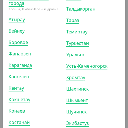
города
Талдыкорган
Косшы, Жибек-Жолы и другие
Атырау
Тараз
Бейнеу
Темиртау
1 990
₸
(39.80
₸
/ШТ)
Боровое
Туркестан
Контейнер Stelo, 170*120*40 мм
Жанаозен
Уральск
УП (50)
Караганда
Усть-Каменогорск
Каскелен
Хромтау
АРТ. 33146
Кентау
Шахтинск
Кокшетау
Шымкент
-20%
Конаев
Щучинск
Костанай
Экибастуз
2 960
₸