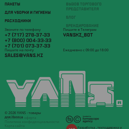
ПАКЕТЫ
ВЫЗОВ ТОРГОВОГО
ПРЕДСТАВИТЕЛЯ
ДЛЯ УБОРКИ И ГИГИЕНЫ
БЛОГ
РАСХОДНИКИ
БРЕНДИРОВАНИЕ
Звоните по телефону
Пишите в Телеграм
+7 (717) 278-37-33
YANSKZ_BOT
+7 (800) 004-33-33
+7 (701) 073-37-33
Пишите на почту
Ежедневно с 09:00 до 18:00
SALES@YANS.KZ
© 2026 YANS - товары
для Horeca
Публичная оферта
Политика конфиденциальности
Карта сайта
Разработка
,
техподдержка
и