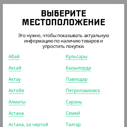
ВЫБЕРИТЕ
-18%
МЕСТОПОЛОЖЕНИЕ
Это нужно, чтобы показывать актуальную
информацию по наличию товаров и
695
₸
850
₸
упростить покупки.
(13.90
₸
/ШТ)
Вилка фуршетная, прозрачная, 100 мм, Buffet
Абай
Кульсары
Аксай
Кызылорда
УП (50)
КОР (1500)
Актау
Павлодар
Актобе
Петропавловск
ПОХОЖИЕ ТОВАРЫ
Алматы
Сарань
Астана
Семей
АРТ. 33140
Астана, за чертой
Талгар