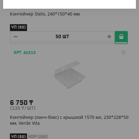
3 695
₸
(59.20
₸
/ШТ)
Контейнер Stelo, 240*150*40 мм
УП (50)
АРТ. 42213
6 750
₸
(135
₸
/ШТ)
Контейнер (ланч-бокс) с крышкой 1570 мл, 230*228*50
мм, Verde Vita
УП (50)
КОР (200)