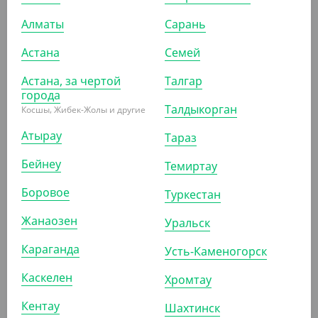
АРТ. 33136
Алматы
Сарань
Астана
Семей
-20%
Астана, за чертой
Талгар
города
Талдыкорган
Косшы, Жибек-Жолы и другие
3 185
₸
3 985
₸
Атырау
Тараз
(63.70
₸
/ШТ)
Контейнер Stelo 850 мл
Бейнеу
Темиртау
Боровое
УП (50)
КОР (600)
Туркестан
Жанаозен
Уральск
Караганда
Усть-Каменогорск
АРТ. 33146
Каскелен
Хромтау
-20%
Кентау
Шахтинск