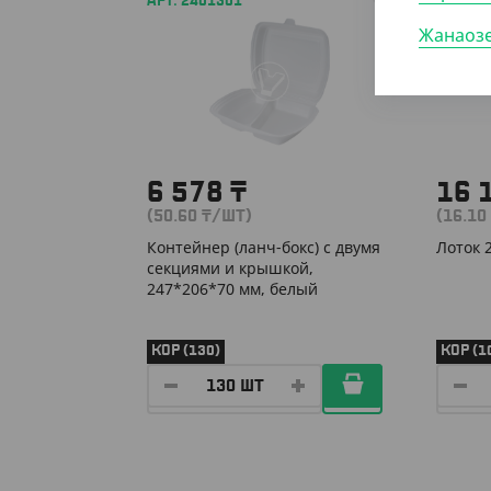
АРТ. 2401301
АРТ. 2
Жанаоз
6 578
₸
16 
(50.60
₸
/ШТ)
(16.10
Контейнер (ланч-бокс) с двумя
Лоток 
секциями и крышкой,
247*206*70 мм, белый
КОР (130)
КОР (1