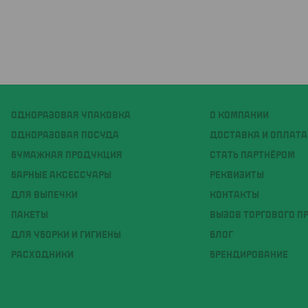
ОДНОРАЗОВАЯ УПАКОВКА
О КОМПАНИИ
ОДНОРАЗОВАЯ ПОСУДА
ДОСТАВКА И ОПЛАТА
БУМАЖНАЯ ПРОДУКЦИЯ
СТАТЬ ПАРТНЁРОМ
БАРНЫЕ АКСЕССУАРЫ
РЕКВИЗИТЫ
ДЛЯ ВЫПЕЧКИ
КОНТАКТЫ
ПАКЕТЫ
ВЫЗОВ ТОРГОВОГО П
ДЛЯ УБОРКИ И ГИГИЕНЫ
БЛОГ
РАСХОДНИКИ
БРЕНДИРОВАНИЕ