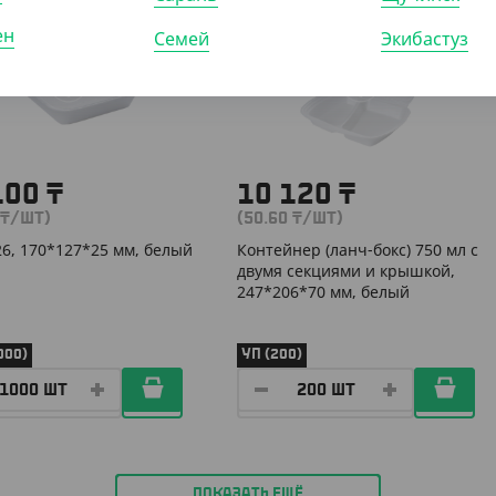
400502
АРТ. 24013
ен
Семей
Экибастуз
100
₸
10 120
₸
₸
/ШТ)
(50.60
₸
/ШТ)
26, 170*127*25 мм, белый
Контейнер (ланч-бокс) 750 мл с
двумя секциями и крышкой,
247*206*70 мм, белый
000)
УП (200)
ПОКАЗАТЬ ЕЩЁ