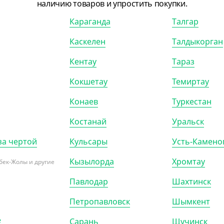
наличию товаров и упростить покупки.
Караганда
Талгар
Каскелен
Талдыкорган
Кентау
Тараз
Кокшетау
Темиртау
Конаев
Туркестан
Костанай
Уральск
за чертой
Кульсары
Усть-Камено
Кызылорда
Хромтау
бек-Жолы и другие
Павлодар
Шахтинск
Петропавловск
Шымкент
е
Сарань
Щучинск