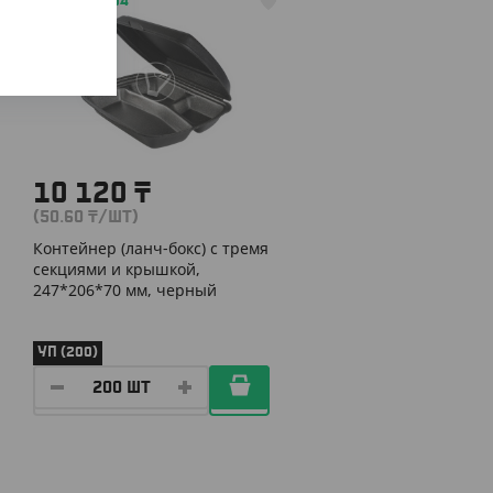
АРТ. 2401404
10 120
₸
(50.60
₸
/ШТ)
Контейнер (ланч-бокс) с тремя
секциями и крышкой,
247*206*70 мм, черный
УП (200)