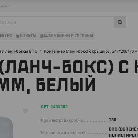
ы
Блог
ФЕТКИ
ПАКЕТЫ
ДЛЯ УБОРКИ И ГИГИЕНЫ
и и ланч-боксы ВПС
Контейнер (ланч-бокс) с крышкой, 247*206*70 
(ЛАНЧ-БОКС) С
 ММ, БЕЛЫЙ
АРТ. 2401202
Количество в коробке
130
ВПС (ВСПЕН
Материал изготовления
ПОЛИСТИРОЛ