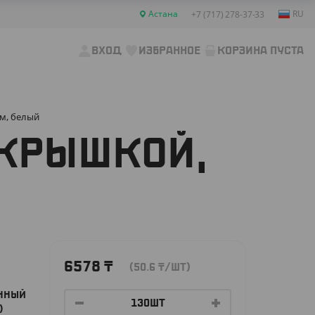
Астана
RU
+7 (717) 278-37-33
ВХОД
ИЗБРАННОЕ
КОРЗИНА ПУСТА
мм, белый
 КРЫШКОЙ,
6578
₸
(50.6
₸
/ШТ)
ЕННЫЙ
)