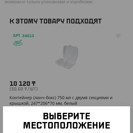
возможно только упаковками и коробками.
К ЭТОМУ ТОВАРУ ПОДХОДЯТ
АРТ. 24013
10 120
₸
(50.60
₸
/ШТ)
Контейнер (ланч-бокс) 750 мл с двумя секциями и
крышкой, 247*206*70 мм, белый
ВЫБЕРИТЕ
УП (200)
МЕСТОПОЛОЖЕНИЕ