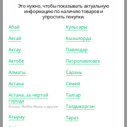
Это нужно, чтобы показывать актуальную
АРТ. 13062
информацию по наличию товаров и
упростить покупки.
Абай
Кульсары
-18%
Аксай
Кызылорда
Актау
Павлодар
695
₸
850
₸
(13.90
₸
/ШТ)
Актобе
Петропавловск
Вилка фуршетная, прозрачная, 100 мм, Buffet
Алматы
Сарань
УП (50)
КОР (1500)
Астана
Семей
Астана, за чертой
Талгар
города
Талдыкорган
Косшы, Жибек-Жолы и другие
ПОХОЖИЕ ТОВАРЫ
Атырау
Тараз
АРТ. 2401301