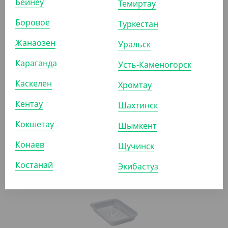
Бейнеу
Темиртау
Боровое
Туркестан
Жанаозен
Уральск
Караганда
Усть-Каменогорск
6 578
₸
Каскелен
Хромтау
(50.60
₸
/ШТ)
Контейнер (ланч-бокс) с двумя секциями и крышкой,
Кентау
Шахтинск
247*206*70 мм, белый
Кокшетау
Шымкент
КОР (130)
Конаев
Щучинск
Костанай
Экибастуз
АРТ. 2400502