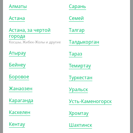
Алматы
Сарань
Астана
Семей
Астана, за чертой
Талгар
города
6 578
₸
Талдыкорган
Косшы, Жибек-Жолы и другие
(50.60
₸
/ШТ)
Атырау
Тараз
Контейнер (ланч-бокс) с двумя секциями и крышкой,
247*206*70 мм, белый
Бейнеу
Темиртау
КОР (130)
Боровое
Туркестан
Жанаозен
Уральск
АРТ. 2400502
Караганда
Усть-Каменогорск
Каскелен
Хромтау
Кентау
Шахтинск