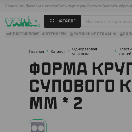
О компании
Доставка и оплата
Стать партнёром
Контакты
Заказать образц
КАТАЛОГ
ПЛАСТИКОВЫЕ КОНТЕЙНЕРЫ
БУМАЖНЫЕ СТАКАНЫ
САЛ
Одноразовая
Пласт
Главная
Каталог
упаковка
конте
ФОРМА КРУ
СУПОВОГО К
ММ * 2