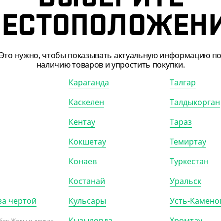
ЕСТОПОЛОЖЕН
Это нужно, чтобы показывать актуальную информацию п
наличию товаров и упростить покупки.
Караганда
Талгар
Каскелен
Талдыкорган
Кентау
Тараз
503206
АРТ. 2504001
Кокшетау
Темиртау
Конаев
Туркестан
Костанай
Уральск
за чертой
Кульсары
Усть-Камено
24
₸
18 400
₸
Кызылорда
Хромтау
₸
/ШТ)
(46
₸
/ШТ)
бек-Жолы и другие