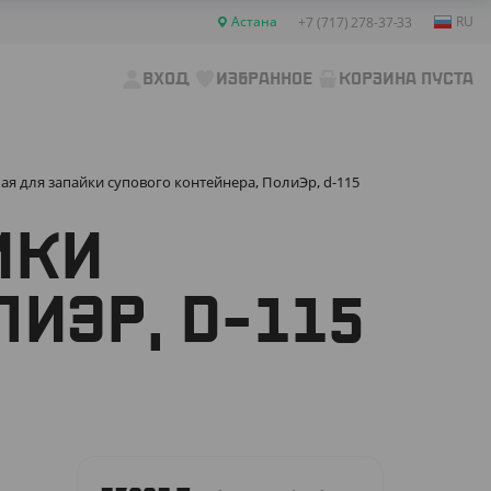
Астана
RU
+7 (717) 278-37-33
ВХОД
ИЗБРАННОЕ
КОРЗИНА ПУСТА
ая для запайки супового контейнера, ПолиЭр, d-115
ЙКИ
ЛИЭР, D-115