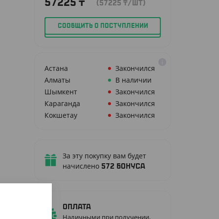
57225
₸
(57225
₸
/ШТ)
СООБЩИТЬ О ПОСТУПЛЕНИИ
Астана
Закончился
Алматы
В наличии
Шымкент
Закончился
Караганда
Закончился
Кокшетау
Закончился
За эту покупку вам будет
начислено
572
бонуса
Оплата
Наличными при получении,