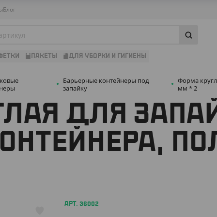
ы
Блог
ФЕТКИ
ПАКЕТЫ
ДЛЯ УБОРКИ И ГИГИЕНЫ
иковые
Барьерные контейнеры под
Форма кругл
йнеры
запайку
мм * 2
ГЛАЯ ДЛЯ ЗАПА
ОНТЕЙНЕРА, ПО
АРТ. 36002