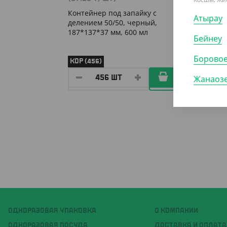
Контейнер под запайку с
Контей
Атырау
делением 50/50, черный,
делени
187*137*37 мм, 600 мл
187*13
Бейнеу
Борово
КОР (456)
УП (80
Жанаоз
ОДНОРАЗОВАЯ УПАКОВКА
О КОМПАНИИ
ОДНОРАЗОВАЯ ПОСУДА
ДОСТАВКА И ОПЛАТА