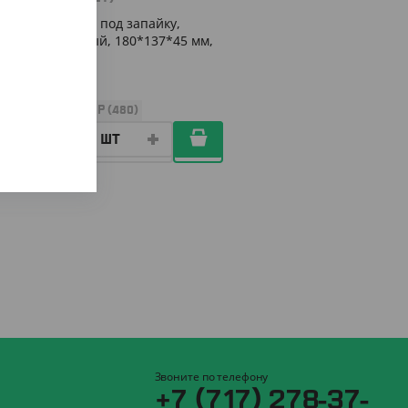
Контейнер под запайку,
прозрачный, 180*137*45 мм,
626 мл
УП (80)
КОР (480)
Звоните по телефону
+7 (717) 278-37-