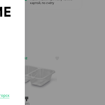
картой, по счёту
ИЕ
о
АРТ. 2503202
горск
3 224
₸
(40.30
₸
/ШТ)