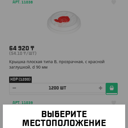
АРТ. 11038
64 920
₸
(54.10
₸
/ШТ)
Крышка плоская типа B, прозрачная, с красной
заглушкой, d 90 мм
КОР (1200)
АРТ. 11039
ВЫБЕРИТЕ
МЕСТОПОЛОЖЕНИЕ