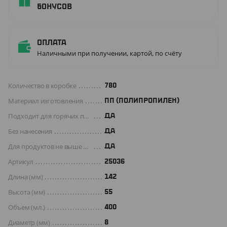
бонусов
Оплата
Наличными при получении, картой, по счёту
Количество в коробке
780
Материал изготовления
ПП (ПОЛИПРОПИЛЕН)
Подходит для горячих продуктов
ДА
Без нанесения
ДА
Для продуктов не выше +70 C°
Да
Артикул
25036
Длина (мм)
142
Высота (мм)
55
Объем (мл.)
400
Диаметр (мм)
8