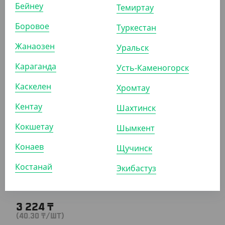
Бейнеу
Темиртау
Боровое
Туркестан
16 963.20
₸
(37.20
₸
/ШТ)
Жанаозен
Уральск
Контейнер под запайку с делением 50/50, черный,
187*137*37 мм, 600 мл
Караганда
Усть-Каменогорск
Каскелен
КОР (456)
Хромтау
Кентау
Шахтинск
Кокшетау
Шымкент
АРТ. 2503206
Конаев
Щучинск
Костанай
Экибастуз
3 224
₸
(40.30
₸
/ШТ)