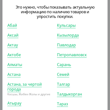
Это нужно, чтобы показывать актуальную
информацию по наличию товаров и
упростить покупки.
30 000
₸
(50
₸
/ШТ)
Абай
Кульсары
Крышка плоская типа B, прозрачная, с красной
заглушкой, d 90 мм
Аксай
Кызылорда
Актау
Павлодар
КОР (600)
Актобе
Петропавловск
Алматы
Сарань
ПОХОЖИЕ ТОВАРЫ
Астана
Семей
Астана, за чертой
Талгар
АРТ. 25038
города
Талдыкорган
Косшы, Жибек-Жолы и другие
Атырау
Тараз