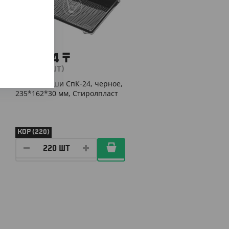
13 904
₸
(63.20
₸
/ШТ)
Дно для суши СпК-24, черное,
235*162*30 мм, Стиролпласт
КОР (220)