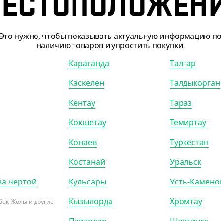
ЕСТОПОЛОЖЕН
20)
УП (100)
КОР (2000)
Это нужно, чтобы показывать актуальную информацию п
наличию товаров и упростить покупки.
Караганда
Талгар
ПОКАЗАТЬ ЕЩЁ
Каскелен
Талдыкорган
Кентау
Тараз
Кокшетау
Темиртау
Конаев
Туркестан
Костанай
Уральск
за чертой
Кульсары
Усть-Камено
300304
АРТ. 2302408
Кызылорда
Хромтау
бек-Жолы и другие