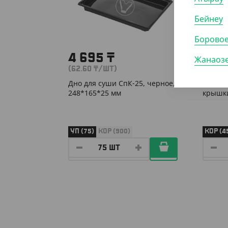
Бейнеу
Борово
4 695
₸
18 
Жанаоз
(62.60
₸
/ШТ)
(41.80
Дно для суши СпК-25, черное,
Спк-19
248*165*25 мм
крышки
УП (75)
КОР (900)
КОР (4