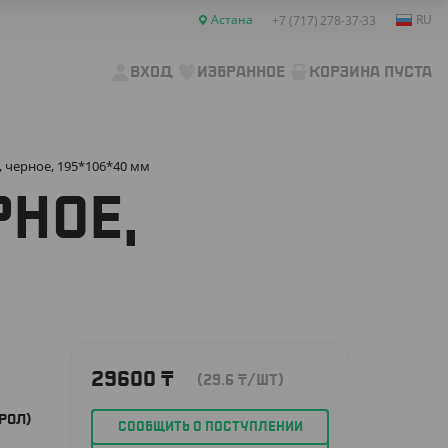
Астана
RU
+7 (717) 278-37-33
ВХОД
ИЗБРАННОЕ
КОРЗИНА ПУСТА
, черное, 195*106*40 мм
РНОЕ,
29600
₸
(29.6
₸
/ШТ)
РОЛ)
СООБЩИТЬ О ПОСТУПЛЕНИИ