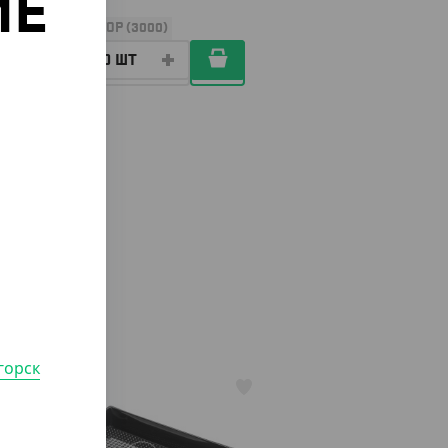
ИЕ
УП (100)
КОР (3000)
о
горск
АРТ. 23005