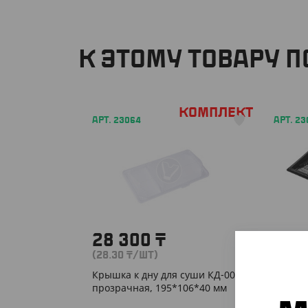
К ЭТОМУ ТОВАРУ 
Комплект
АРТ. 23064
АРТ. 23
28 300
₸
13 
(28.30
₸
/ШТ)
(63.20
Крышка к дну для суши КД-009,
Дно дл
прозрачная, 195*106*40 мм
235*16