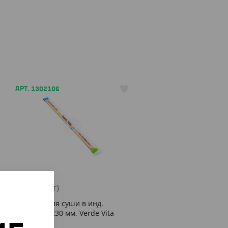
АРТ. 1302106
470
₸
(4.70
₸
/ШТ)
Палочки для суши в инд.
упаковке, 230 мм, Verde Vita