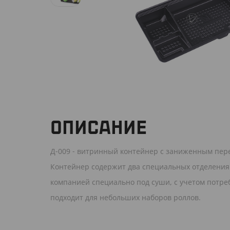
ОПИСАНИЕ
Д-009 - витринный контейнер с заниженным пер
Контейнер содержит два специальных отделения
компанией специально под суши, с учетом потре
подходит для небольших наборов роллов.