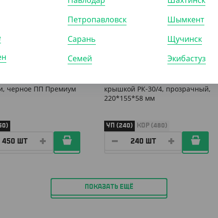
Павлодар
Шахтинск
Петропавловск
Шымкент
е
Сарань
Щучинск
810
₸
17 040
₸
ен
Семей
Экибастуз
₸
/ШТ)
(71
₸
/ШТ)
 дно для суши, без
Контейнер с совмещенной
, черное ПП Премиум
крышкой РК-30/4, прозрачный,
220*155*58 мм
50)
УП (240)
КОР (480)
ПОКАЗАТЬ ЕЩЁ