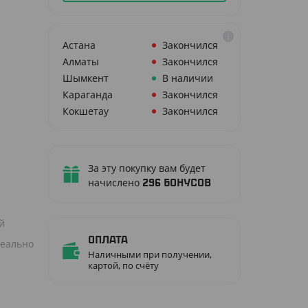
Астана
Закончился
Алматы
Закончился
Шымкент
В наличии
Караганда
Закончился
Кокшетау
Закончился
За эту покупку вам будет
начислено
296
бонусов
й
Оплата
деально
Наличными при получении,
картой, по счёту